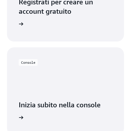
Registrati per creare un
account gratuito
lo gratis
Console
Inizia subito nella console
Accedi