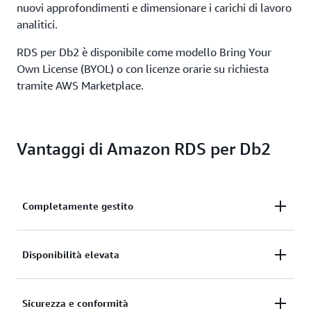
nuovi approfondimenti e dimensionare i carichi di lavoro
analitici.
RDS per Db2 è disponibile come modello Bring Your
Own License (BYOL) o con licenze orarie su richiesta
tramite AWS Marketplace.
Vantaggi di Amazon RDS per Db2
Completamente gestito
Risparmia tempo e costi passando a un servizio di
Disponibilità elevata
database relazionale completamente gestito che
automatizza le lunghe attività amministrative del
Raggiungi la continuità aziendale con funzionalità
Sicurezza e conformità
database e riduce i costi dell'infrastruttura.