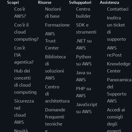
Scopri
Risorse
Sviluppatori
Assistenza
Cos'è
Nozioni
Centro
Contattaci
AWS?
di base
builder
Inoltra
Cos'è il
Formazione
SDK e
un ticket
cloud
strumenti
di
AWS
computing?
supporto
Trust
.NET su
Cos'è
Center
AWS
AWS
l'IA
re:Post
Biblioteca
Python
agentica?
di
su AWS
Knowledge
Hub dei
soluzioni
Center
Java su
concetti
AWS
AWS
Panoramica
di cloud
Centro
del
PHP su
computing
di
Supporto
AWS
Sicurezza
architettura
AWS
JavaScript
nel
Domande
Accedi ai
su AWS
cloud
frequenti
consigli
AWS
tecniche
degli
Novità
e
esperti