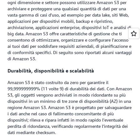
ogni dimensione e settore possono utilizzare Amazon S3 per
archiviare e proteggere una qualsiasi quantità di dati per una
vasta gamma di casi d'uso, ad esempio per data lake, siti Web,
applicazioni per dispositivi mobili, backup e ripristino,
archiviazione, applicazioni enterprise, dispositivi IoT e analisi di
big data. Amazon S3 offre caratteristiche di gestione che ti
consentono di ottimizzare, organizzare e configurare l'accesso
ai tuoi dati per soddisfare requisiti aziendali, di pianificazione e
di conformità specifici. Di seguito sono riportati alcuni vantaggi
di Amazon S3.
Durabilità, disponibilità e scalabilità
Amazon S3 è stato costruito da zero per garantire il
99,999999999% (11 volte 9) di durabilità dei dati. Con Amazon
S3, gli oggetti vengono archiviati in modo ridondante su più
dispositivi in un minimo di tre zone di disponibilità (AZ) in una
regione Amazon S3. Amazon S3 è progettato per salvaguardare
i dati anche nel caso di fallimento concomitante di più
dispositivi; rileva e ripara infatti in modo rapido l'eventuale
perdita di ridondanza, verificando regolarmente l'integrità dei
dati mediante checksum.