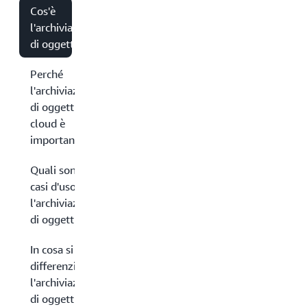
Cos'è
l'archiviazione
di oggetti?
Perché
l'archiviazione
di oggetti nel
cloud è
importante?
Quali sono i
casi d'uso per
l'archiviazione
di oggetti?
In cosa si
differenzia
l'archiviazione
di oggetti nel