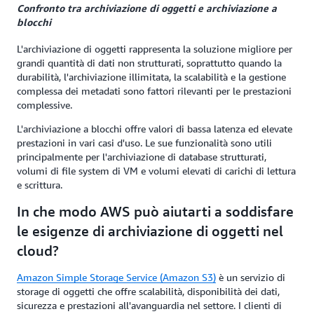
Confronto tra archiviazione di oggetti e archiviazione a
blocchi
L'archiviazione di oggetti rappresenta la soluzione migliore per
grandi quantità di dati non strutturati, soprattutto quando la
durabilità, l'archiviazione illimitata, la scalabilità e la gestione
complessa dei metadati sono fattori rilevanti per le prestazioni
complessive.
L'archiviazione a blocchi offre valori di bassa latenza ed elevate
prestazioni in vari casi d'uso. Le sue funzionalità sono utili
principalmente per l'archiviazione di database strutturati,
volumi di file system di VM e volumi elevati di carichi di lettura
e scrittura.
In che modo AWS può aiutarti a soddisfare
le esigenze di archiviazione di oggetti nel
cloud?
Amazon Simple Storage Service (Amazon S3)
è un servizio di
storage di oggetti che offre scalabilità, disponibilità dei dati,
sicurezza e prestazioni all'avanguardia nel settore. I clienti di