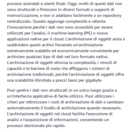
processi aziendali e utenti finali. Oggi, molti di questi dati non
sono strutturati e finiscono in diversi formati e supporti di
memorizzazione, e non si adattano facilmente a un repository
centralizzato. Questo aggiunge complessità e rallenta
l'innovazione perché i dati non sono accessibili per essere
utilizzati per l'analisi, il machine learning (ML) o nuove
applicazioni native per il cloud. L'archiviazione di oggetti aiuta a
suddividere questi archivi fornendo un'archiviazione
estremamente scalabile ed economicamente conveniente per
archiviare qualsiasi tipo di dati nel loro formato nativo.
L'archiviazione di oggetti elimina la complessità, i vincoli di
capacità e le barriere di costo che affliggono i sistemi di
archiviazione tradizionali, perché l'archiviazione di oggetti offre
una scalabilità illimitata a prezzi bassi per gigabyte.
Puoi gestire i dati non strutturati in un unico luogo grazie a
un'interfaccia applicativa di facile utilizzo. Puoi utilizzare i
criteri per ottimizzare i costi di archiviazione di dati e cambiare
automaticamente il livello di archiviazione quando necessario.
L'archiviazione di oggetti nel cloud facilita l'esecuzione di
analisi e l'acquisizione di informazioni, consentendo un
processo decisionale più rapido.