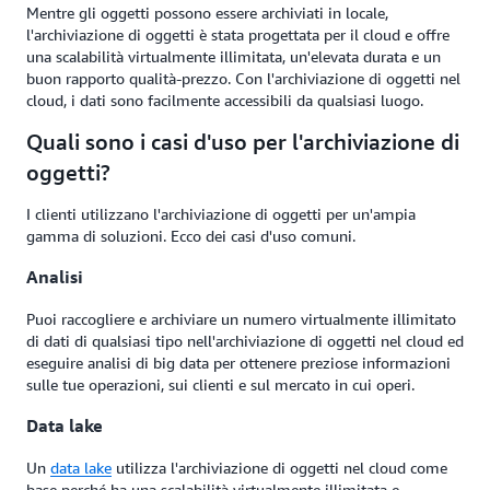
Mentre gli oggetti possono essere archiviati in locale,
l'archiviazione di oggetti è stata progettata per il cloud e offre
una scalabilità virtualmente illimitata, un'elevata durata e un
buon rapporto qualità-prezzo. Con l'archiviazione di oggetti nel
cloud, i dati sono facilmente accessibili da qualsiasi luogo.
Quali sono i casi d'uso per l'archiviazione di
oggetti?
I clienti utilizzano l'archiviazione di oggetti per un'ampia
gamma di soluzioni. Ecco dei casi d'uso comuni.
Analisi
Puoi raccogliere e archiviare un numero virtualmente illimitato
di dati di qualsiasi tipo nell'archiviazione di oggetti nel cloud ed
eseguire analisi di big data per ottenere preziose informazioni
sulle tue operazioni, sui clienti e sul mercato in cui operi.
Data lake
Un
data lake
utilizza l'archiviazione di oggetti nel cloud come
base perché ha una scalabilità virtualmente illimitata e