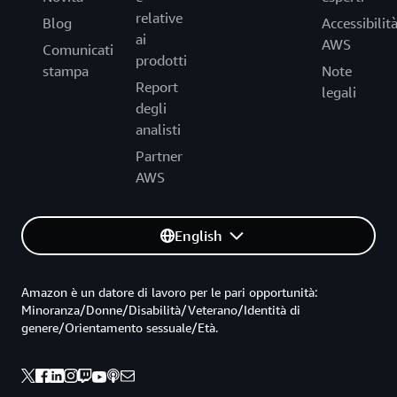
relative
Blog
Accessibilit
ai
AWS
Comunicati
prodotti
stampa
Note
Report
legali
degli
analisti
Partner
AWS
English
Amazon è un datore di lavoro per le pari opportunità:
Minoranza/Donne/Disabilità/Veterano/Identità di
genere/Orientamento sessuale/Età.