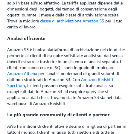
solo in base all'uso effettivo. La tariffa applicata dipende dalle
dimensioni degli oggetti, dal tempo di conservazione degli
oggetti durante il mese e dalla classe di archiviazione scelta.
Trova la migliore
classe di archiviazione Amazon S3
per il tuo
carico di lavoro.
Analisi efficiente
Amazon S3 è l'unica piattaforma di archiviazione nel cloud che
permette ai clienti di eseguire sofisticate analisi sui dati senza
doverli estrarre e trasferire in un sistema di analisi separato. I
clienti con conoscenze di SQL sono in grado di impiegare
Amazon Athena
per l'analisi on demand di grandi volumi di
dati non strutturati in Amazon S3. Con
Amazon Redshift
Spectrum
, i clienti possono eseguire sofisticate analisi su
exabyte di dati in Amazon S3 ed eseguire query che si
applicano ai dati che si trovano sia in Amazon S3 sia nei data
warehouse di Amazon Redshift.
La più grande community di clienti e partner
AWS ha milioni di clienti attivi e decine di migliaia di partner in
tutto il mondo. I clienti in quasi tutti i settori e di tutte le