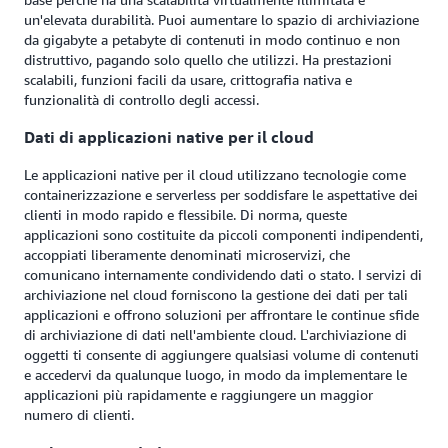
un'elevata durabilità. Puoi aumentare lo spazio di archiviazione
da gigabyte a petabyte di contenuti in modo continuo e non
distruttivo, pagando solo quello che utilizzi. Ha prestazioni
scalabili, funzioni facili da usare, crittografia nativa e
funzionalità di controllo degli accessi.
Dati di applicazioni native per il cloud
Le applicazioni native per il cloud utilizzano tecnologie come
containerizzazione e serverless per soddisfare le aspettative dei
clienti in modo rapido e flessibile. Di norma, queste
applicazioni sono costituite da piccoli componenti indipendenti,
accoppiati liberamente denominati microservizi, che
comunicano internamente condividendo dati o stato. I servizi di
archiviazione nel cloud forniscono la gestione dei dati per tali
applicazioni e offrono soluzioni per affrontare le continue sfide
di archiviazione di dati nell'ambiente cloud. L'archiviazione di
oggetti ti consente di aggiungere qualsiasi volume di contenuti
e accedervi da qualunque luogo, in modo da implementare le
applicazioni più rapidamente e raggiungere un maggior
numero di clienti.