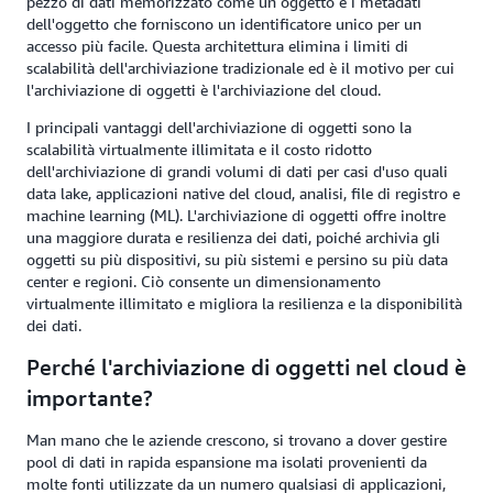
pezzo di dati memorizzato come un oggetto e i metadati
dell'oggetto che forniscono un identificatore unico per un
accesso più facile. Questa architettura elimina i limiti di
scalabilità dell'archiviazione tradizionale ed è il motivo per cui
l'archiviazione di oggetti è l'archiviazione del cloud.
I principali vantaggi dell'archiviazione di oggetti sono la
scalabilità virtualmente illimitata e il costo ridotto
dell'archiviazione di grandi volumi di dati per casi d'uso quali
data lake, applicazioni native del cloud, analisi, file di registro e
machine learning (ML). L'archiviazione di oggetti offre inoltre
una maggiore durata e resilienza dei dati, poiché archivia gli
oggetti su più dispositivi, su più sistemi e persino su più data
center e regioni. Ciò consente un dimensionamento
virtualmente illimitato e migliora la resilienza e la disponibilità
dei dati.
Perché l'archiviazione di oggetti nel cloud è
importante?
Man mano che le aziende crescono, si trovano a dover gestire
pool di dati in rapida espansione ma isolati provenienti da
molte fonti utilizzate da un numero qualsiasi di applicazioni,