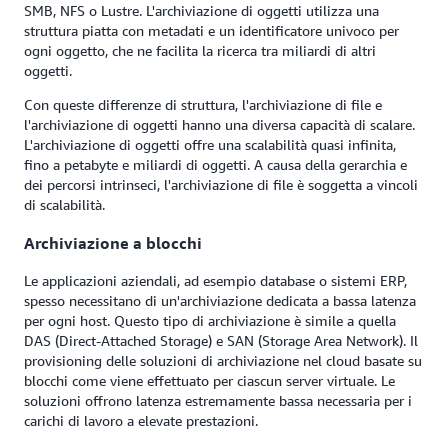
SMB, NFS o Lustre. L'archiviazione di oggetti utilizza una
struttura piatta con metadati e un identificatore univoco per
ogni oggetto, che ne facilita la ricerca tra miliardi di altri
oggetti.
Con queste differenze di struttura, l'archiviazione di file e
l'archiviazione di oggetti hanno una diversa capacità di scalare.
L'archiviazione di oggetti offre una scalabilità quasi infinita,
fino a petabyte e miliardi di oggetti. A causa della gerarchia e
dei percorsi intrinseci, l'archiviazione di file è soggetta a vincoli
di scalabilità.
Archiviazione a blocchi
Le applicazioni aziendali, ad esempio database o sistemi ERP,
spesso necessitano di un'archiviazione dedicata a bassa latenza
per ogni host. Questo tipo di archiviazione è simile a quella
DAS (Direct-Attached Storage) e SAN (Storage Area Network). Il
provisioning delle soluzioni di archiviazione nel cloud basate su
blocchi come viene effettuato per ciascun server virtuale. Le
soluzioni offrono latenza estremamente bassa necessaria per i
carichi di lavoro a elevate prestazioni.