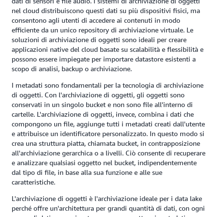
dati di sensori e file audio. I sistemi di archiviazione di oggetti
nel cloud distribuiscono questi dati su più dispositivi fisici, ma
consentono agli utenti di accedere ai contenuti in modo
efficiente da un unico repository di archiviazione virtuale. Le
soluzioni di archiviazione di oggetti sono ideali per creare
applicazioni native del cloud basate su scalabilità e flessibilità e
possono essere impiegate per importare datastore esistenti a
scopo di analisi, backup o archiviazione.
I metadati sono fondamentali per la tecnologia di archiviazione
di oggetti. Con l'archiviazione di oggetti, gli oggetti sono
conservati in un singolo bucket e non sono file all'interno di
cartelle. L'archiviazione di oggetti, invece, combina i dati che
compongono un file, aggiunge tutti i metadati creati dall'utente
e attribuisce un identificatore personalizzato. In questo modo si
crea una struttura piatta, chiamata bucket, in contrapposizione
all'archiviazione gerarchica o a livelli. Ciò consente di recuperare
e analizzare qualsiasi oggetto nel bucket, indipendentemente
dal tipo di file, in base alla sua funzione e alle sue
caratteristiche.
L'archiviazione di oggetti è l'archiviazione ideale per i data lake
perché offre un'architettura per grandi quantità di dati, con ogni