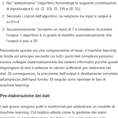
Noi “addestriamo” l’algoritmo fornendogli le seguenti combinazioni
di input/output (i, o): (2, 10), (5, 19) e (9, 31)
Secondo i calcoli dell’algoritmo, la relazione tra input e output è:
o=3*i+4
Successivamente, forniamo un input di 7 e chiediamo di predire
l’output. L’algoritmo è in grado di stabilire automaticamente che
l’output è pari a 25.
Nonostante questa sia una comprensione di base, il machine learning
si fonda sul principio secondo cui tutti i punti dati complessi possono
essere collegati matematicamente dai sistemi informatici purché questi
dispongano di dati e potenza di calcolo sufficienti per elaborare tali
dati. Di conseguenza, la precisione dell’output è direttamente correlata
all’ampiezza dell’input fornito. Di seguito sono riportate le fasi di
machine learning.
Pre-elaborazione dei dati
I dati grezzi vengono puliti e trasformati per addestrare un modello di
machine learning. Ciò implica attività come la gestione dei valori
mancanti, la normalizzazione dei dati su una scala comune o la