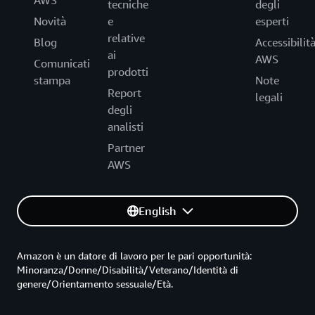
AWS
tecniche
degli
Novità
e
esperti
relative
Blog
Accessibilit
ai
AWS
Comunicati
prodotti
stampa
Note
Report
legali
degli
analisti
Partner
AWS
English
Amazon è un datore di lavoro per le pari opportunità:
Minoranza/Donne/Disabilità/Veterano/Identità di
genere/Orientamento sessuale/Età.