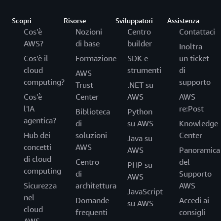
Scopri
Risorse
Sviluppatori
Assistenza
Cos'è
Nozioni
Centro
Contattaci
AWS?
di base
builder
Inoltra
Cos'è il
Formazione
SDK e
un ticket
cloud
strumenti
di
AWS
computing?
supporto
Trust
.NET su
Cos'è
Center
AWS
AWS
l'IA
re:Post
Biblioteca
Python
agentica?
di
su AWS
Knowledge
Hub dei
soluzioni
Center
Java su
concetti
AWS
AWS
Panoramica
di cloud
Centro
del
PHP su
computing
di
Supporto
AWS
Sicurezza
architettura
AWS
JavaScript
nel
Domande
Accedi ai
su AWS
cloud
frequenti
consigli