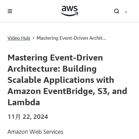
メインコンテンツに移動
Mastering Event-Driven Architecture: Building Scalable Applications with Amazon EventBridge, S3, and Lambda
Video Hub
Mastering Event-Driven Archit...
›
Current
0:00
/
Duration
11:13
Time
Mastering Event-Driven
Architecture: Building
Scalable Applications with
Amazon EventBridge, S3, and
Lambda
11月 22, 2024
Amazon Web Services