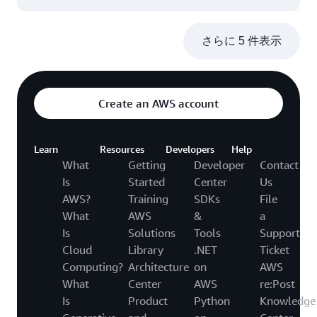
さらに 5 件表示
Create an AWS account
Learn
Resources
Developers
Help
What
Getting
Developer
Contact
Is
Started
Center
Us
AWS?
Training
SDKs
File
What
AWS
&
a
Is
Solutions
Tools
Support
Cloud
Library
.NET
Ticket
Computing?
Architecture
on
AWS
What
Center
AWS
re:Post
Is
Product
Python
Knowledge