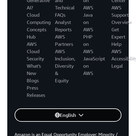
Generative
and
on
Center
AI?
Technical
AWS
AWS
Cloud
FAQs
Java
Support
Computing
Analyst
on
Overview
Concepts
Reports
AWS
Get
Hub
AWS
PHP
Expert
AWS
Partners
on
Help
Cloud
AWS
AWS
AWS
Security
Inclusion,
JavaScript
Accessibilit
What's
Diversity
on
Legal
New
&
AWS
Blogs
Equity
Press
Releases
English
Amazon is an Equal Opportunity Employer: Minority /