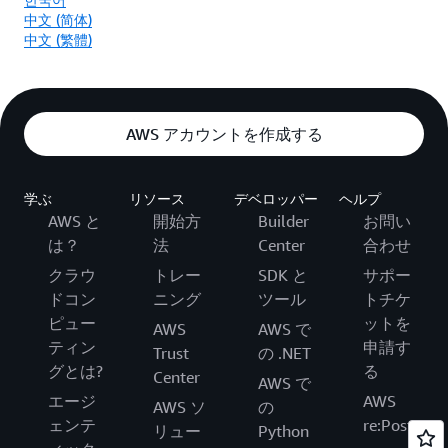
中文 (简体)
中文 (繁體)
AWS アカウントを作成する
学ぶ
リソース
デベロッパー
ヘルプ
AWS と
開始方
Builder
お問い
は？
法
Center
合わせ
クラウ
トレー
SDK と
サポー
ドコン
ニング
ツール
トチケ
ピュー
ットを
AWS
AWS で
ティン
申請す
Trust
の .NET
グとは?
る
Center
AWS で
エージ
AWS
AWS ソ
の
ェンテ
re:Post
リュー
Python