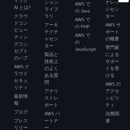
ィック
ション
ナレッ
AWS で
AI とは?
ライブ
ジセン
の Java
クラウ
ラリ
ター
AWS で
ドコン
アーキ
AWS サ
の PHP
ピュー
テクチ
ポート
AWS で
ティン
ャセン
の概要
の
グコン
ター
専門家
JavaScript
セプト
製品と
による
のハブ
技術上
サポー
AWS ク
のよく
トを受
ラウド
ある質
ける
セキュ
問
AWS の
リティ
アナリ
アクセ
最新情
ストレ
シビリ
報
ポート
ティ
ブログ
AWS パ
法務関
プレス
ートナ
連
リリー
ー