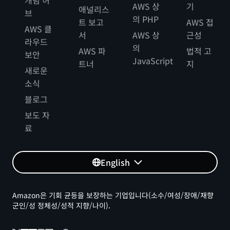
개념 허
AWS 상
기
애널리스
브
의 PHP
트 보고
AWS 접
AWS 클
서
AWS 상
근성
라우드
의
AWS 파
법적 고
보안
JavaScript
트너
지
새로운
소식
블로그
보도 자
료
English
Amazon은 기회 균등을 보장하는 기업입니다(소수/여성/장애/재향
군인/성 정체성/성적 지향/나이).