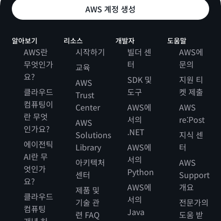
AWS 계정 생성
알아보기
리소스
개발자
도움말
AWS란
시작하기
빌더 센
AWS에
무엇인가
터
문의
교육
요?
SDK 및
지원 티
AWS
클라우드
도구
켓 제출
Trust
컴퓨팅이
Center
AWS에
AWS
란 무엇
서의
re:Post
AWS
인가요?
.NET
Solutions
지식 센
에이전틱
Library
AWS에
터
AI란 무
서의
아키텍처
AWS
엇인가
Python
센터
Support
요?
AWS에
개요
제품 및
클라우드
서의
기술 관
전문가의
컴퓨팅
Java
련 FAQ
도움 받