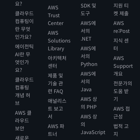
요?
SDK 및
지원 티
AWS
클라우드
도구
켓 제출
Trust
컴퓨팅이
Center
AWS에
AWS
란 무엇
서의
re:Post
AWS
인가요?
.NET
Solutions
지식 센
에이전틱
Library
AWS에
터
AI란 무
서의
아키텍처
AWS
엇인가
Python
센터
Support
요?
AWS에
개요
제품 및
클라우드
서의
기술 관
전문가의
컴퓨팅
Java
련 FAQ
도움 받
개념 허
AWS 상
기
애널리스
브
의 PHP
트 보고
AWS 접
AWS 클
서
AWS 상
근성
라우드
의
AWS 파
법적 고
보안
JavaScript
트너
지
새로운