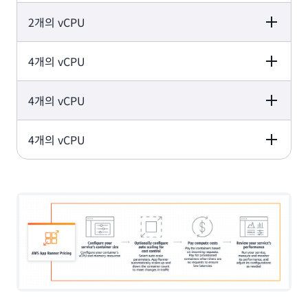
4GB
2개의 vCPU
Memory values
4GB
4개의 vCPU
Memory values
6GB
4개의 vCPU
Memory values
8GB
4개의 vCPU
Memory values
10GB
Memory values
12GB