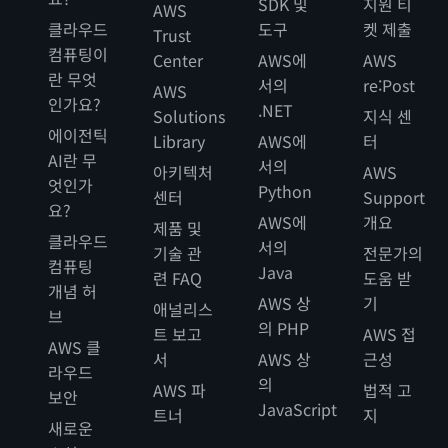
SDK 및
지원 티
AWS
클라우드
도구
켓 제출
Trust
컴퓨팅이
Center
AWS에
AWS
란 무엇
서의
re:Post
AWS
인가요?
.NET
Solutions
지식 센
에이전틱
Library
AWS에
터
AI란 무
서의
아키텍처
AWS
엇인가
Python
센터
Support
요?
AWS에
개요
제품 및
클라우드
서의
기술 관
전문가의
컴퓨팅
Java
련 FAQ
도움 받
개념 허
AWS 상
기
애널리스
브
의 PHP
트 보고
AWS 접
AWS 클
서
AWS 상
근성
라우드
의
AWS 파
법적 고
보안
JavaScript
트너
지
새로운