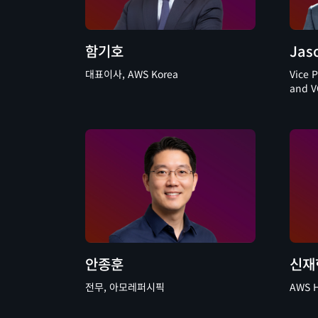
함기호
Jas
대표이사, AWS Korea
Vice 
and V
안종훈
신재
전무, 아모레퍼시픽
AWS He