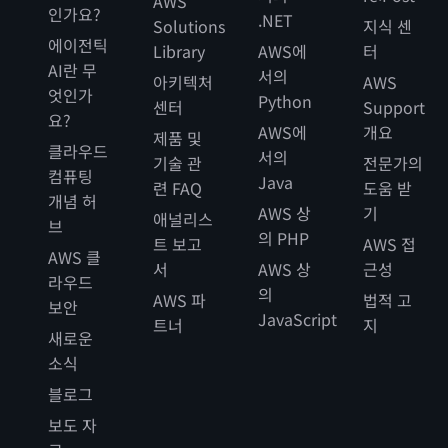
AWS
인가요?
.NET
Solutions
지식 센
에이전틱
Library
AWS에
터
AI란 무
서의
아키텍처
AWS
엇인가
Python
센터
Support
요?
AWS에
개요
제품 및
클라우드
서의
기술 관
전문가의
컴퓨팅
Java
련 FAQ
도움 받
개념 허
AWS 상
기
애널리스
브
의 PHP
트 보고
AWS 접
AWS 클
서
AWS 상
근성
라우드
의
AWS 파
법적 고
보안
JavaScript
트너
지
새로운
소식
블로그
보도 자