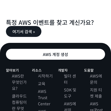
특정 AWS 이벤트를 찾고 계신가요?
여기서 검색 »
AWS 계정 생성
알아보기
리소스
개발자
도움말
AWS란
시작하기
빌더 센
AWS에
무엇인가
터
문의
교육
요?
SDK 및
지원 티
AWS
클라우드
도구
켓 제출
Trust
컴퓨팅이
Center
AWS에
AWS
란 무엇
서의
re:Post