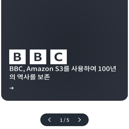
발
맨
하
틱
든
검
상
색
관
과
없
AI
이
워
S3
크
는
로
빠
드
르
규
고
BBC, Amazon S3를 사용하여 100년
모
효
를
의 역사를 보존
율
효
적
율
 읽기
으
적
사례 연구
로
으
구
로
축,
조
사
정
용
1 / 5
할
자
수