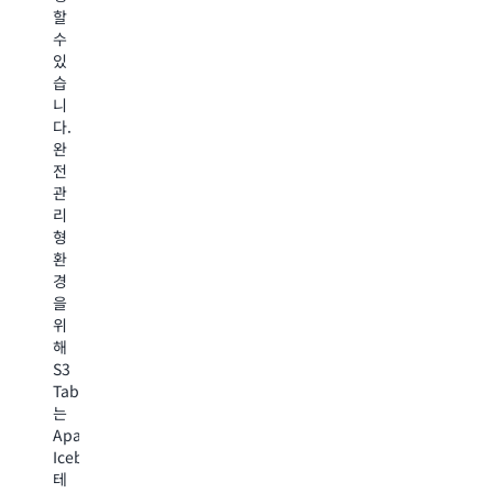
더
할
의
규
빠
수
경
모
른
있
로
벡
액
습
를
터
세
니
가
데
스
다.
속
이
를
완
화
터
제
전
합
세
공
관
니
트
하
리
다.
를
고,
형
비
컴
S3
환
용
퓨
는
경
효
팅
데
을
율
효
이
위
적
율
터
해
으
성
파
S3
로
을
이
Tables
생
개
프
는
성
선
라
Apache
하
하
인
Iceberg
고
며,
을
테
사
API