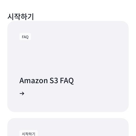
지
있
정,
습
배
시작하기
니
포
다.
할
수
Amazon
있
FAQ
S3
는
믿
Vectors
을
에
만
대
한
해
데
알
Amazon S3 FAQ
이
아
터
보
기
 알아보기
기
반
을
제
공
합
니
다.
시작하기