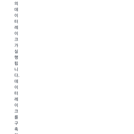
제
의
성
틱
하
기
데
과
검
는
능
이
확
색
S3
A
터
장
에
Express
B
레
성
서
One
을
이
을
는
Zone
통
크
갖
문
스
한
가
춘
서,
토
데
실
데
이
리
이
행
이
미
지
터
됩
터
지,
클
보
니
기
비
래
호
다.
반
디
스
다
데
인
오
는
양
이
Amazon
같
10
한
터
S3
은
밀
A
레
에
콘
리
파
이
서
텐
초
트
크
에
츠
미
너
를
서
간
만
네
구
생
의
의
트
축
성
관
일
워