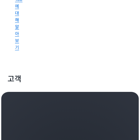
성
지
에
을
능
대
줄
형
해
이
에
며,
알
이
견
아
전
고
보
트,
하
기
개
고
인
믿
화
을
된
만
생
고객
한
성
기
형
반
AI
위
경
에
험
서
등,
벡
무
터
엇
기
을
반
개
시