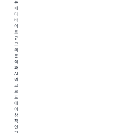
토
는
한
는
리
리
페
규
S3
를
지
타
모
에
가
를
바
의
기
속
위
이
데
본
화
해
트
이
벡
합
A
규
터
터
니
S3
모
유
지
다.
Gl
의
형
원
AI
스
분
에
을
훈
토
석
액
제
련
리
과
세
공
과
지
AI
스
하
추
클
워
하
므
론,
래
크
여
로
실
스
로
RAG
완
시
를
드
를
전
간
사
에
통
한
분
용
이
해
서
석,
한
상
모
버
미
데
적
델
리
디
이
인
을
스
어
터
기
훈
아