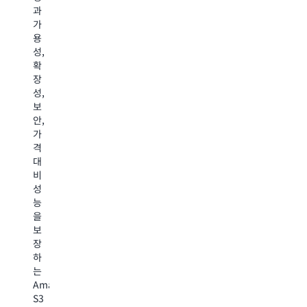
른
준
과
이
션
데
수
가
터,
이
이
요
용
정
데
터
건
성,
형
이
액
을
확
데
터
세
충
장
이
의
스
족
성,
터,
의
속
하
보
스
미
도
세
안,
트
와
를
요
가
리
맥
통
비
격
밍
락
해
용
대
데
을
성
효
비
이
이
능
율
성
터,
해
집
적
능
벡
할
약
인
을
터
수
적
장
보
데
있
인
기
장
이
습
워
데
하
터
니
크
이
는
등
다. Amazon
로
터
Amazon
다
S3
드
스
S3
양
Vectors
처