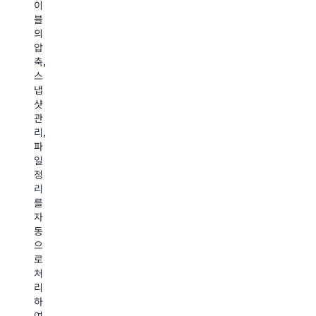
간
이
용
요
소
블
하
청
화
의
여
비
하
압
AI
용
고,
축,
에
을
기
스
이
낮
본
냅
전
춰
적
샷
트
가
으
관
의
장
로
리,
메
까
보
파
모
다
안
일
리
로
기
정
와
운
능
리
컨
워
을
를
텍
크
통
자
스
로
해
동
트
드
중
으
기
의
요
로
능
총
정
처
을
소
보
리
개
유
를
하
선
비
보
여
하