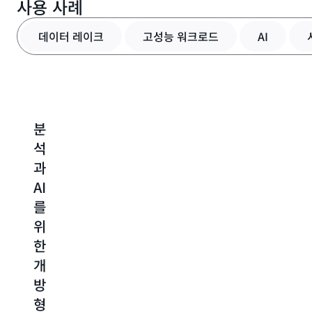
사용 사례
데이터 레이크
고성능 워크로드
AI
분
성
생
AI
석
능
성
및
과
이
형
시
AI
중
AI
맨
를
요
와
틱
위
한
에
검
한
애
이
색
개
플
전
을
방
리
틱
위
형
케
애
한