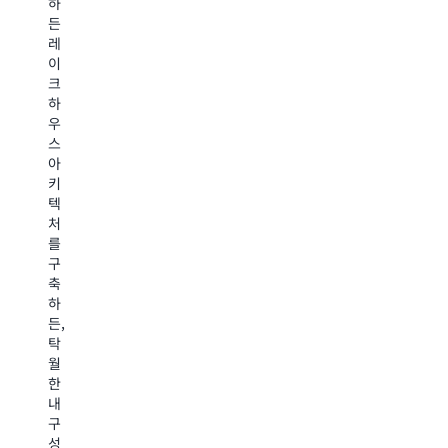
하
형
계
정
크
든
AI
를
한
솔
레
와
벡
지
루
이
에
터
연
션
크
이
임
시
으
하
전
베
간,
로
우
틱
딩
S3
목
스
애
을
Standard
표
아
플
사
스
복
키
리
용
토
구
텍
케
하
리
시
처
이
여
지
간
를
션
표
클
(R
구
을
현
래
목
축
구
하
스
표
하
축
므
보
복
든,
하
로
다
구
탁
세
AI
최
시
월
요.
애
대
점
한
비
플
10
(R
내
정
리
배
규
구
형
케
빠
정
성
데
이