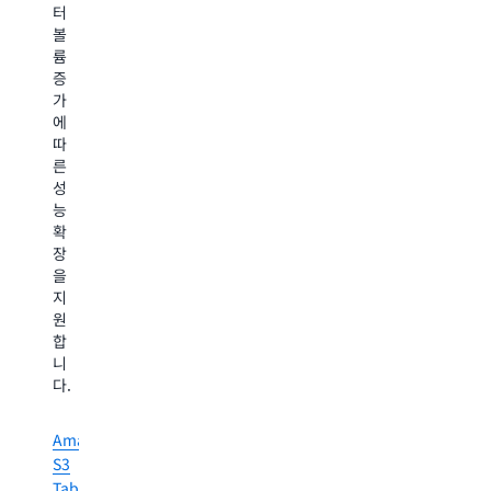
AI
터
S3
워
볼
Vectors
크
륨
를
로
증
사
드
가
용
를
에
하
지
따
는
원
른
개
할
성
발
수
능
자
있
확
는
습
장
빠
니
을
르
다.
지
게
도
원
시
메
합
작
인
니
하
별
다.
고
어
운
시
영
Amazon
스
복
S3
턴
잡
Tables
트,