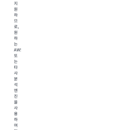
새
지
선
할
에
로
원
하
수
이
운
하
세
있
상
인
므
요.
습
적
사
로,
AWS
니
입
이
원
분
다.
니
트
하
석
S3
다.
를
는
과
Vectors
가
얻
AWS
AI/ML
는
장
으
또
서
벡
빠
세
는
비
터
른
요
타
스
저
클
사
전
장
라
분
반
및
A
우
석
에
쿼
드
S3
엔
걸
리
객
Gl
진
쳐
비
체
스
을
직
용
스
토
사
접
을
토
리
용
통
최
리
지
하
합
대
지
여
된
90%
클
인