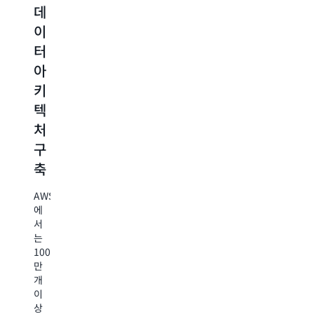
데
이
플
벡
이
션
리
터
터
가
케
스
아
속
이
토
키
화
션
리
텍
의
지
Amazon
처
규
와
업
S3
의
구
모
쿼
확
축
조
리
원
장
정
비
성
AWS
과
및
용
에
내
서
차
최
구
S3
는
성
별
적
의
100
을
강
화
화
만
기
력
개
반
한
이
내
시
으
복
상
구
맨
로