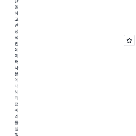
단
S3
절
래
S3
일
는
감
스
Express
하
복
하
에
One
고
잡
는
Zone
대
안
한
동
은
해
정
인
시
가
알
적
프
에
장
아
인
라
1
자
보
데
관
초
주
기
이
리
미
액
터
없
만
세
사
이
의
스
본
데
쿼
하
에
이
리
는
대
터
성
데
해
에
능
이
직
서
을
터
접
인
유
세
쿼
텔
지
트
리
리
하
에
를
전
므
대
실
스
로,
해
행
로
대