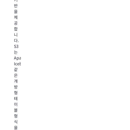
처
아
반
련,
키
리,
카
을
미
텍
대
이
제
세
처
화
빙
공
조
에
형
으
합
정,
서
애
로
니
사
소
플
비
다.
용
스
리
용
S3
자
데
케
을
는
지
이
이
절
Apache
정
터
션
감
Iceberg
하
와
처
하
같
거
함
럼
고
은
나
께
처
운
개
상
벡
리
영
방
황
터
량
복
형
에
를
이
잡
테
대
저
높
성
이
한
장
은
을
블
이
하
워
줄
형
해
고
크
이
식
를
쿼
로
며
을
개
리
드