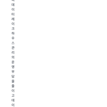
용
호
데
고
을
하
이
S3
절
며,
터
데
감
비
레
이
합
용
이
터
니
효
크
의
다.
율
하
시
적
우
맨
인
Amazon
스
틱
확
관
S3
검
장
리
색
Express
성
의
결
One
을
운
과
Zone
제
영
를
에
공
부
수
대
하
담
행
해
므
을
할
알
로,
줄
수
성
아
이
있
장
보
고
습
하
데
기
니
는
이
다.