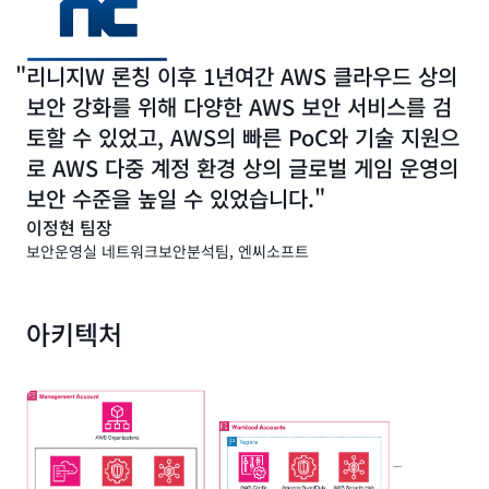
이 가능한지를 중점적으로 검토했습니다.
엔씨소프트 네트워크보안분석팀 김성우 시큐리티 엔지니어
리니지W 론칭 이후 1년여간 AWS 클라우드 상의
는 “중앙 관리형 SIEM 구축 프로젝트에 레퍼런스를 제공하
고 아키텍처와 테스트를 지원해준 AWS 솔루션즈 아키텍트
보안 강화를 위해 다양한 AWS 보안 서비스를 검
와 어카운트팀이 있어서 매우 도움이 되었습니다.”라고 밝혔
토할 수 있었고, AWS의 빠른 PoC와 기술 지원으
습니다
로 AWS 다중 계정 환경 상의 글로벌 게임 운영의
보안 수준을 높일 수 있었습니다.
AWS의 어카운트팀과 협업하면서 다양한 AWS 서비스를 활
용해 통합 보안 대시보드를 구현했습니다. Amazon
이정현 팀장
GuardDuty로 인스턴스 침해, 계정 침해, 비정상적인 API 활
보안운영실 네트워크보안분석팀, 엔씨소프트
동 등을 탐지하고 탐지된 내역을 통합 관리할 수 있게 했습니
다.
AWS CloudTrail
과
AWS Config
를 사용하여 각각의
아키텍처
API 호출 기록과 그로 인해 생성된 리소스의 기록을 저장하
고 규정 위반된 리소스를 탐지하도록 설정했습니다. AWS
Security Hub와 Amazon OpenSearch Service를 추가해
로그를 통합 수집하고 탐지된 이벤트를 중앙에서 관리 및 모
니터링할 수 있도록 구축했습니다. 또한, AWS 다중 계정을
하나의 단위로 묶어서 관리할 수 있도록 AWS
Organizations를 사용했습니다.