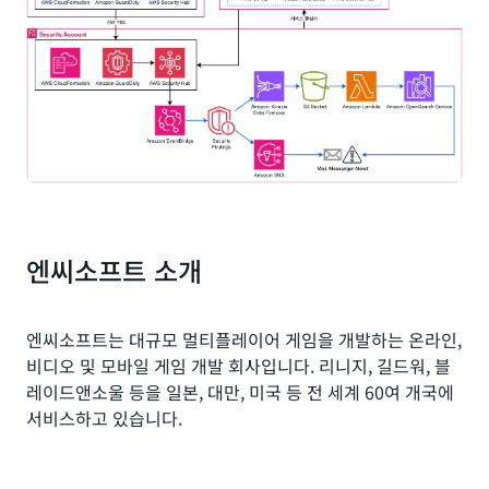
결과
통합 보안 가시성 확보
엔씨소프트는 다양한 AWS 서비스를 통해 보안 위반 사항들
을 통합하여 한눈에 볼 수 있는 가시성을 확보했습니다. 대용
량 이벤트도 Amazon OpenSearch Service로 쉽게 연동하
고 템플릿 대시보드를 통해 빠른 구성도 가능했습니다. 경보
알람을 구성하여 분석과 대응을 자동화하고 업무 리소스를
엔씨소프트 소개
확보하는 효과도 얻었습니다. 또한, AWS 보안 서비스가 신규
로 추가될 시, 손쉽게 통합하여 관리할 수 있는 장점도 있습니
다.
엔씨소프트는 대규모 멀티플레이어 게임을 개발하는 온라인,
비디오 및 모바일 게임 개발 회사입니다. 리니지, 길드워, 블
엔씨소프트는 보안 위반 사항으로 탐지된 이벤트를 보안 관
레이드앤소울 등을 일본, 대만, 미국 등 전 세계 60여 개국에
제 티켓 시스템과 연동하여 클라우드 보안 관제까지 영역 강
서비스하고 있습니다.
화를 진행 중입니다. 향후
Amazon Inspector
와
Amazon
Detective
서비스도 추가 구성하여 통합 관리 영역을 확장하
고,
Amazon Security Lake
서비스를 활용하여 보안 데이