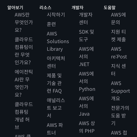
알아보기
리소스
개발자
도움말
AWS란
시작하기
개발자
AWS에
무엇인가
센터
문의
훈련
요?
SDK 및
지원 티
AWS
클라우드
도구
켓 제출
Solutions
컴퓨팅이
Library
AWS에
AWS
란 무엇
서의
re:Post
아키텍처
인가요?
.NET
센터
지식 센
에이전틱
AWS에
터
제품 및
AI란 무
서의
기술 관
AWS
엇인가
Python
련 FAQ
Support
요?
AWS에
개요
애널리스
클라우드
서의
트 보고
전문가의
컴퓨팅
Java
서
도움 받
개념 허
AWS 상
기
AWS 파
브
의 PHP
트너
AWS 접
AWS 클