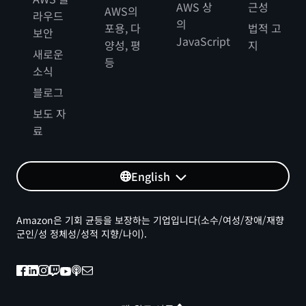
AWS 상
근성
AWS의
라우드
의
포용, 다
법적 고
보안
JavaScript
양성, 평
지
새로운
등
소식
블로그
보도 자
료
English
Amazon은 기회 균등을 보장하는 기업입니다(소수/여성/장애/재향
군인/성 정체성/성적 지향/나이).