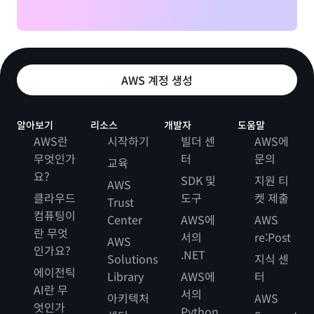
AWS 계정 생성
알아보기
리소스
개발자
도움말
AWS란
시작하기
빌더 센
AWS에
무엇인가
터
문의
교육
요?
SDK 및
지원 티
AWS
클라우드
도구
켓 제출
Trust
컴퓨팅이
Center
AWS에
AWS
란 무엇
서의
re:Post
AWS
인가요?
.NET
Solutions
지식 센
에이전틱
Library
AWS에
터
AI란 무
서의
아키텍처
AWS
엇인가
Python