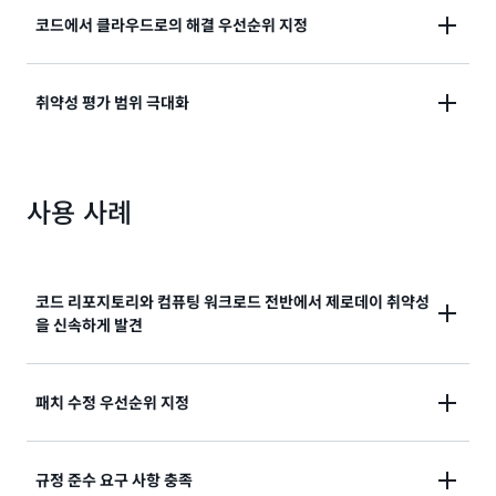
니라 Amazon EC2, AWS Lambda 함수, Amazon
개발 주기 초기에 보안을 통합하고 모니터링되는 모든
코드에서 클라우드로의 해결 우선순위 지정
Elastic Container Registry(Amazon ECR)의 컨테이
리소스에 대한 소프트웨어 자재 명세서(SBOM) 내보내
너 이미지와 같은 AWS 워크로드 전반에서 소프트웨어
기를 중앙에서 관리합니다.
취약성과 의도하지 않은 네트워크 노출을 거의 실시간으
Amazon Inspector 위험 점수를 사용하여 문제 해결의
취약성 평가 범위 극대화
로 탐지합니다.
우선순위를 정하여 평균 문제 해결 시간(MTTR)을 단축
합니다.
에이전트 기반 검사와 에이전트 없는 검사 간에 전환하
여 EC2 인스턴스를 원활하게 검사
사용 사례
코드 리포지토리와 컴퓨팅 워크로드 전반에서 제로데이 취약성
을 신속하게 발견
50개 이상의 취약성 인텔리전스 소스를 사용하여 취약
패치 수정 우선순위 지정
성을 자동으로 발견하고 취약성 라우팅을 가속화하며
MTTR을 단축합니다.
현재의 일반 취약성 및 노출(CVE) 정보와 네트워크 접근
규정 준수 요구 사항 충족
성을 사용하여 상황에 맞는 위험 점수를 생성하여 취약