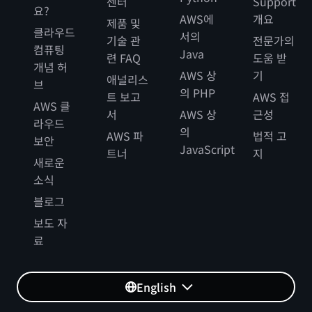
센터
Support
요?
AWS에
개요
제품 및
클라우드
서의
기술 관
전문가의
컴퓨팅
Java
련 FAQ
도움 받
개념 허
AWS 상
기
애널리스
브
의 PHP
트 보고
AWS 접
AWS 클
서
AWS 상
근성
라우드
의
AWS 파
법적 고
보안
JavaScript
트너
지
새로운
소식
블로그
보도 자
료
English