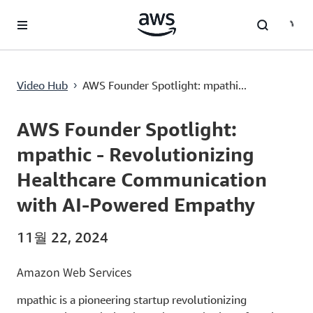
메인 콘텐츠로 건너뛰기
AWS Founder Spotlight: mpathic - Revolutionizing Healthcare Communication with AI-Powered Empathy
Video Hub
AWS Founder Spotlight: mpathi...
›
Current
0:00
/
Duration
8:18
Time
AWS Founder Spotlight:
mpathic - Revolutionizing
Healthcare Communication
with AI-Powered Empathy
11월 22, 2024
Amazon Web Services
mpathic is a pioneering startup revolutionizing