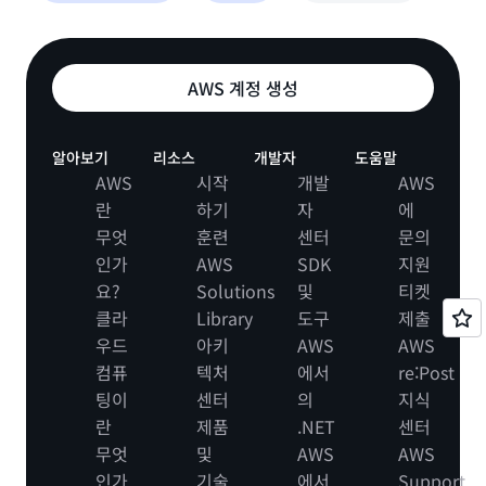
AWS 계정 생성
알아보기
리소스
개발자
도움말
AWS
시작
개발
AWS
란
하기
자
에
무엇
훈련
센터
문의
인가
AWS
SDK
지원
요?
Solutions
및
티켓
클라
Library
도구
제출
우드
아키
AWS
AWS
컴퓨
텍처
에서
re:Post
팅이
센터
의
지식
란
제품
.NET
센터
무엇
및
AWS
AWS
인가
기술
에서
Support