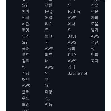
요?
관련
의
개요
에이
FAQ
Python
전문
전틱
애널
AWS
가의
AI란
리스
에서
도움
무엇
트
의
받기
인가
보고
Java
AWS
요?
서
AWS
접근
클라
AWS
상의
성
우드
파트
PHP
법적
컴퓨
너
AWS
고지
팅
AWS
상의
개념
의
JavaScript
허브
포
AWS
용,
클라
다양
우드
성,
보안
평등
새로