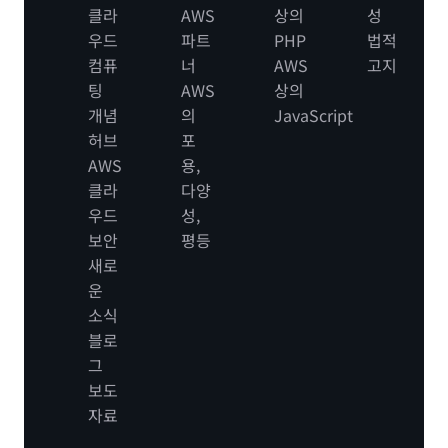
클라
AWS
상의
성
우드
파트
PHP
법적
컴퓨
너
AWS
고지
팅
AWS
상의
개념
의
JavaScript
허브
포
AWS
용,
클라
다양
우드
성,
보안
평등
새로
운
소식
블로
그
보도
자료