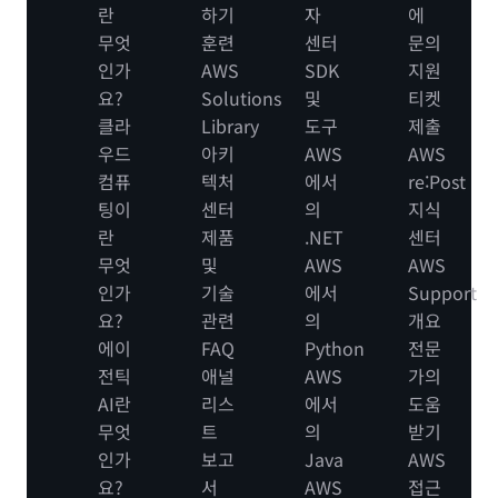
란
하기
자
에
무엇
훈련
센터
문의
인가
AWS
SDK
지원
요?
Solutions
및
티켓
클라
Library
도구
제출
우드
아키
AWS
AWS
컴퓨
텍처
에서
re:Post
팅이
센터
의
지식
란
제품
.NET
센터
무엇
및
AWS
AWS
인가
기술
에서
Support
요?
관련
의
개요
에이
FAQ
Python
전문
전틱
애널
AWS
가의
AI란
리스
에서
도움
무엇
트
의
받기
인가
보고
Java
AWS
요?
서
AWS
접근