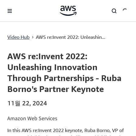
메인 콘텐츠로 건너뛰기
AWS re:Invent 2022: Unleashing Innovation Through Partnerships - Ruba Borno's Partner Keynote
Video Hub
AWS re:Invent 2022: Unleashin...
›
Current
0:00
/
Duration
1:29:37
Time
AWS re:Invent 2022:
Unleashing Innovation
Through Partnerships - Ruba
Borno's Partner Keynote
11월 22, 2024
Amazon Web Services
In this AWS re:Invent 2022 keynote, Ruba Borno, VP of