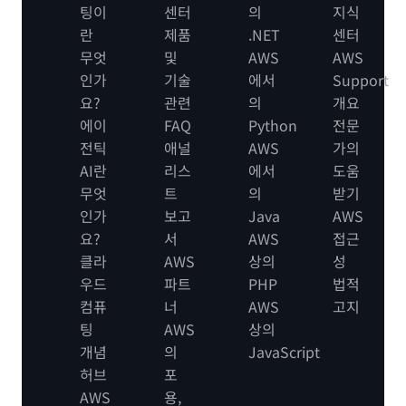
팅이
센터
의
지식
란
제품
.NET
센터
무엇
및
AWS
AWS
인가
기술
에서
Support
요?
관련
의
개요
에이
FAQ
Python
전문
전틱
애널
AWS
가의
AI란
리스
에서
도움
무엇
트
의
받기
인가
보고
Java
AWS
요?
서
AWS
접근
클라
AWS
상의
성
우드
파트
PHP
법적
컴퓨
너
AWS
고지
팅
AWS
상의
개념
의
JavaScript
허브
포
AWS
용,