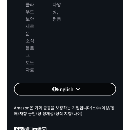
클라
다양
우드
성,
보안
평등
새로
운
소식
블로
그
보도
자료
English
Amazon은 기회 균등을 보장하는 기업입니다(소수/여성/장
애/재향 군인/성 정체성/성적 지향/나이).