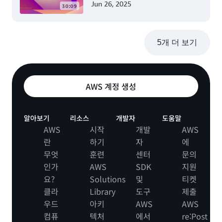
Jun 26, 2025
30:09
5개 더 보기
AWS 계정 생성
알아보기
리소스
개발자
도움말
AWS
시작
개발
AWS
란
하기
자
에
무엇
훈련
센터
문의
인가
AWS
SDK
지원
요?
Solutions
및
티켓
클라
Library
도구
제출
우드
아키
AWS
AWS
컴퓨
텍처
에서
re:Post