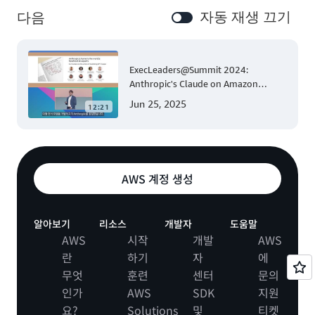
자동 재생 끄기
다음
ExecLeaders@Summit 2024:
Anthropic's Claude on Amazon
Bedrock
Jun 25, 2025
12:21
AWS 계정 생성
알아보기
리소스
개발자
도움말
AWS
시작
개발
AWS
란
하기
자
에
무엇
훈련
센터
문의
인가
AWS
SDK
지원
요?
Solutions
및
티켓