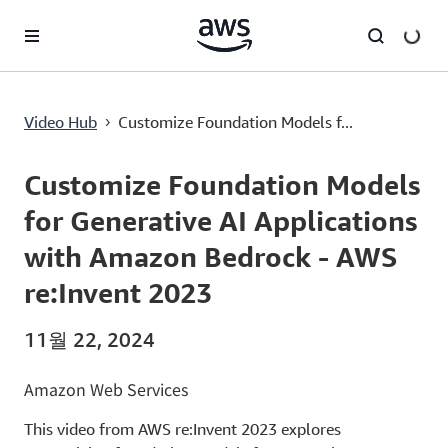
메인 콘텐츠로 건너뛰기
Customize Foundation Models for Generative AI Applications with Amazon Bedrock - AWS re:Invent 2023
Video Hub
Customize Foundation Models f...
›
Current
0:00
/
Duration
42:35
Time
Customize Foundation Models
for Generative AI Applications
with Amazon Bedrock - AWS
re:Invent 2023
11월 22, 2024
Amazon Web Services
This video from AWS re:Invent 2023 explores