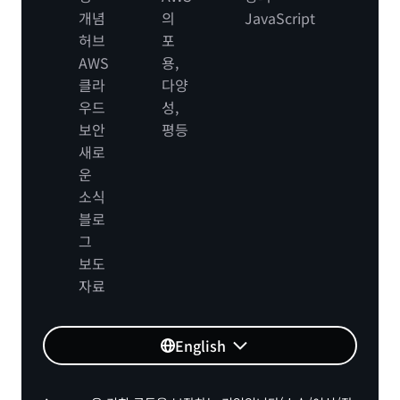
개념
의
JavaScript
허브
포
AWS
용,
클라
다양
우드
성,
보안
평등
새로
운
소식
블로
그
보도
자료
English