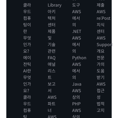
클라
Library
도구
제출
우드
아키
AWS
AWS
컴퓨
텍처
에서
re:Post
팅이
센터
의
지식
란
제품
.NET
센터
무엇
및
AWS
AWS
인가
기술
에서
Support
요?
관련
의
개요
에이
FAQ
Python
전문
전틱
애널
AWS
가의
AI란
리스
에서
도움
무엇
트
의
받기
인가
보고
Java
AWS
요?
서
AWS
접근
클라
AWS
상의
성
우드
파트
PHP
법적
컴퓨
너
AWS
고지
팅
AWS
상의