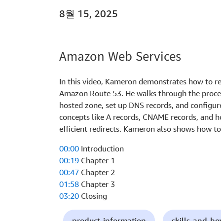
8월 15, 2025
Amazon Web Services
In this video, Kameron demonstrates how to r
Amazon Route 53. He walks through the proces
hosted zone, set up DNS records, and configure
concepts like A records, CNAME records, and ho
efficient redirects. Kameron also shows how to 
00:00
Introduction
00:19
Chapter 1
00:47
Chapter 2
01:58
Chapter 3
03:20
Closing
product-information
skills-and-h