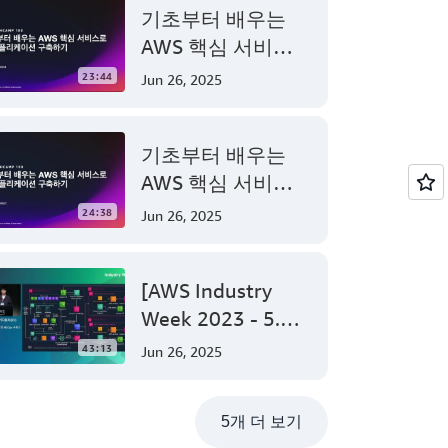
기초부터 배우는
AWS 핵심 서비스
로 웹 애플리케이션
23:44
Jun 26, 2025
구축하기 - AWS
TechCamp
기초부터 배우는
AWS 핵심 서비스
로 웹 애플리케이션
24:38
Jun 26, 2025
구축하기 - AWS
TechCamp
[AWS Industry
Week 2023 - 5.3]
AI를 활용한 전기자
43:13
Jun 26, 2025
동차(EV) 안전진단
_LG에너지솔루션의
5개 더 보기
MLOps 구축기