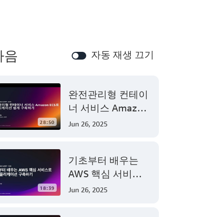
다음
자동 재생 끄기
완전관리형 컨테이
너 서비스 Amazon
ECS로 애플리케이
28:50
Jun 26, 2025
션 쉽게 구축하기 -
AWS TechCamp
기초부터 배우는
AWS 핵심 서비스
로 웹 애플리케이션
18:39
Jun 26, 2025
구축하기 - AWS
TechCamp