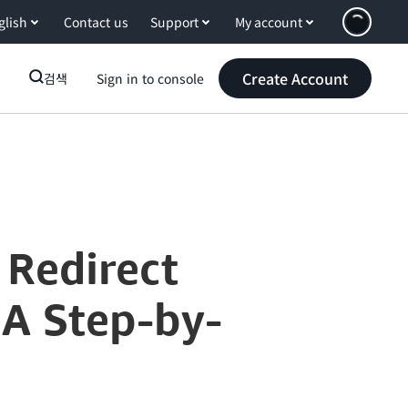
glish
Contact us
Support
My account
Create Account
검색
Sign in to console
 Redirect
A Step-by-