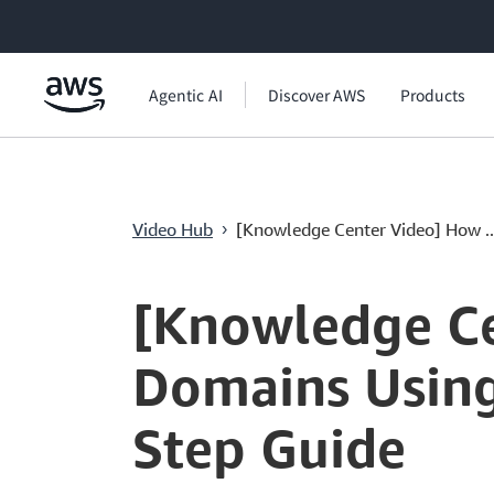
메인 콘텐츠로 건너뛰기
Agentic AI
Discover AWS
Products
Video Hub
[Knowledge Center Video] How ..
›
Current
0:00
/
Duration
3:34
Time
[Knowledge Ce
Domains Using
Step Guide