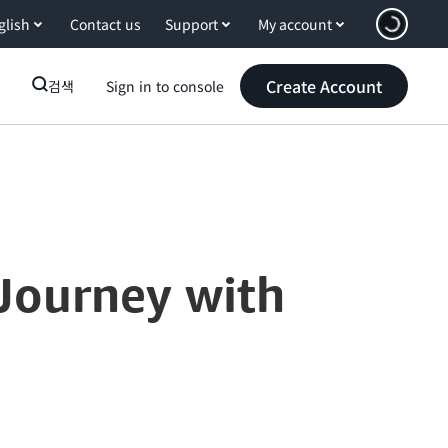
glish
Contact us
Support
My account
Create Account
검색
Sign in to console
 Journey with