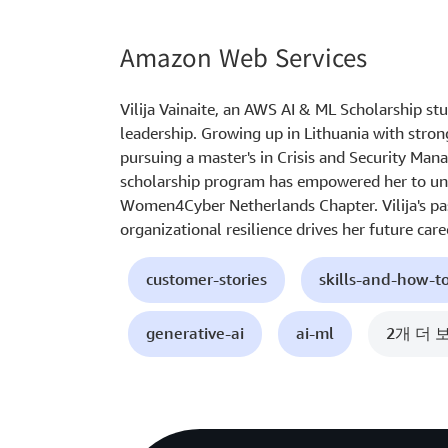
Amazon Web Services
Vilija Vainaite, an AWS AI & ML Scholarship stu
leadership. Growing up in Lithuania with stron
pursuing a master's in Crisis and Security Ma
scholarship program has empowered her to und
Women4Cyber Netherlands Chapter. Vilija's pa
organizational resilience drives her future caree
customer-stories
skills-and-how-t
generative-ai
ai-ml
2개 더 