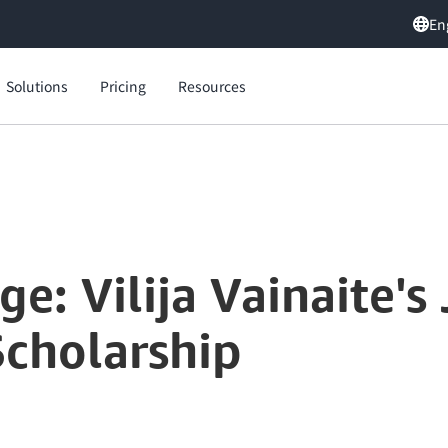
En
Solutions
Pricing
Resources
 with AWS AI & ML Scholarship
ge: Vilija Vainaite's
cholarship