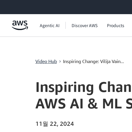
메인 콘텐츠로 건너뛰기
Agentic AI
Discover AWS
Products
Inspiring Change: Vilija Vainaite's Journey
Video Hub
Inspiring Change: Vilija Vain...
›
Current
0:00
/
Duration
3:58
Time
Inspiring Chan
AWS AI & ML S
11월 22, 2024