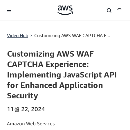
메인 콘텐츠로 건너뛰기
Customizing AWS WAF CAPTCHA Experience: Implementing JavaScript API for Enhanced Application Security
Video Hub
Customizing AWS WAF CAPTCHA E...
›
Current
0:00
/
Duration
8:22
Time
Customizing AWS WAF
CAPTCHA Experience:
Implementing JavaScript API
for Enhanced Application
Security
11월 22, 2024
Amazon Web Services