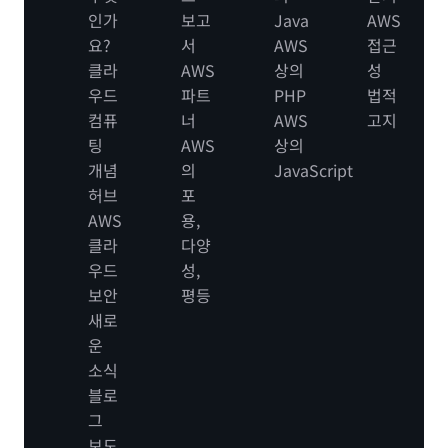
인가
보고
Java
AWS
요?
서
AWS
접근
클라
AWS
상의
성
우드
파트
PHP
법적
컴퓨
너
AWS
고지
팅
AWS
상의
개념
의
JavaScript
허브
포
AWS
용,
클라
다양
우드
성,
보안
평등
새로
운
소식
블로
그
보도