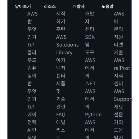
알아보기
리소스
개발자
도움말
AWS
시작
개발
AWS
란
하기
자
에
무엇
훈련
센터
문의
인가
AWS
SDK
지원
요?
Solutions
및
티켓
클라
Library
도구
제출
우드
아키
AWS
AWS
컴퓨
텍처
에서
re:Post
팅이
센터
의
지식
란
제품
.NET
센터
무엇
및
AWS
AWS
인가
기술
에서
Support
요?
관련
의
개요
에이
FAQ
Python
전문
전틱
애널
AWS
가의
AI란
리스
에서
도움
무엇
트
의
받기