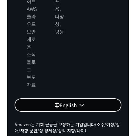
허브
포
AWS
용,
클라
다양
우드
성,
보안
평등
새로
운
소식
블로
그
보도
자료
English
Amazon은 기회 균등을 보장하는 기업입니다(소수/여성/장
애/재향 군인/성 정체성/성적 지향/나이).