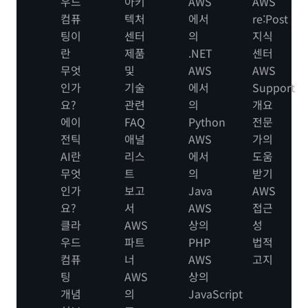
우드
아키
AWS
AWS
컴퓨
텍처
에서
re:Post
팅이
센터
의
지식
란
제품
.NET
센터
무엇
및
AWS
AWS
인가
기술
에서
Support
요?
관련
의
개요
에이
FAQ
Python
전문
전틱
애널
AWS
가의
AI란
리스
에서
도움
무엇
트
의
받기
인가
보고
Java
AWS
요?
서
AWS
접근
클라
AWS
상의
성
우드
파트
PHP
법적
컴퓨
너
AWS
고지
팅
AWS
상의
개념
의
JavaScript