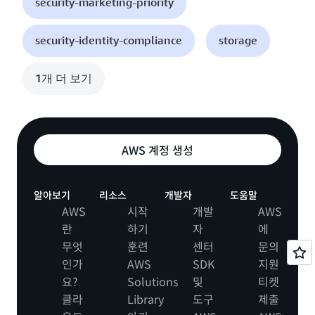
security-marketing-priority
security-identity-compliance
storage
1개 더 보기
AWS 계정 생성
알아보기
리소스
개발자
도움말
AWS
시작
개발
AWS
란
하기
자
에
무엇
훈련
센터
문의
인가
AWS
SDK
지원
요?
Solutions
및
티켓
클라
Library
도구
제출