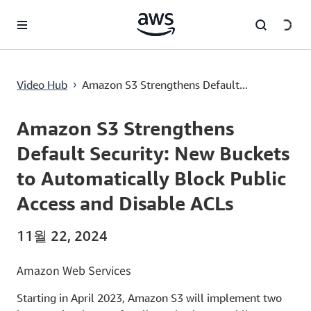
메인 콘텐츠로 건너뛰기
Amazon S3 Strengthens Default Security: New Buckets to Automatically Block Public Access and Disable ACLs
Video Hub
Amazon S3 Strengthens Default...
›
Current
0:00
/
Duration
3:06
Time
Amazon S3 Strengthens
Default Security: New Buckets
to Automatically Block Public
Access and Disable ACLs
11월 22, 2024
Amazon Web Services
Starting in April 2023, Amazon S3 will implement two