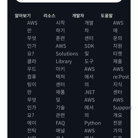
알아보기
리소스
개발자
도움말
AWS
시작
개발
AWS
란
하기
자
에
무엇
훈련
센터
문의
인가
AWS
SDK
지원
요?
Solutions
및
티켓
클라
Library
도구
제출
우드
아키
AWS
AWS
컴퓨
텍처
에서
re:Post
팅이
센터
의
지식
란
제품
.NET
센터
무엇
및
AWS
AWS
인가
기술
에서
Support
요?
관련
의
개요
에이
FAQ
Python
전문
전틱
애널
AWS
가의
AI란
리스
에서
도움