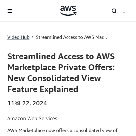
메인 콘텐츠로 건너뛰기
Streamlined Access to AWS Marketplace Private Offers: New Consolidated View Feature Explained
Video Hub
Streamlined Access to AWS Mar...
›
Current
0:00
/
Duration
2:23
Time
Streamlined Access to AWS
Marketplace Private Offers:
New Consolidated View
Feature Explained
11월 22, 2024
Amazon Web Services
AWS Marketplace now offers a consolidated view of