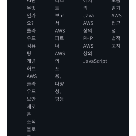
무엇
트
의
받기
인가
보고
Java
AWS
요?
서
AWS
접근
클라
AWS
상의
성
우드
파트
PHP
법적
컴퓨
너
AWS
고지
팅
AWS
상의
개념
의
JavaScript
허브
포
AWS
용,
클라
다양
우드
성,
보안
평등
새로
운
소식
블로