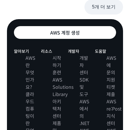
5개 더 보기
AWS 계정 생성
알아보기
리소스
개발자
도움말
AWS
시작
개발
AWS
란
하기
자
에
무엇
훈련
센터
문의
인가
AWS
SDK
지원
요?
Solutions
및
티켓
클라
Library
도구
제출
우드
아키
AWS
AWS
컴퓨
텍처
에서
re:Post
팅이
센터
의
지식
란
제품
.NET
센터