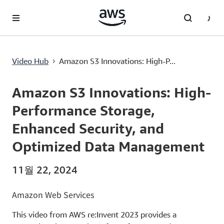
메인 콘텐츠로 건너뛰기
Amazon S3 Innovations: High-Performance Storage, Enhanced Security, and Optimized Data Management
Video Hub
Amazon S3 Innovations: High-P...
›
Current
0:00
/
Duration
57:54
Time
Amazon S3 Innovations: High-
Performance Storage,
Enhanced Security, and
Optimized Data Management
11월 22, 2024
Amazon Web Services
This video from AWS re:Invent 2023 provides a