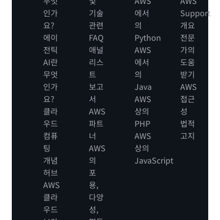
무엇
및
AWS
AWS
인가
기술
에서
Support
요?
관련
의
개요
에이
FAQ
Python
전문
전틱
애널
AWS
가의
AI란
리스
에서
도움
무엇
트
의
받기
인가
보고
Java
AWS
요?
서
AWS
접근
클라
AWS
상의
성
우드
파트
PHP
법적
컴퓨
너
AWS
고지
팅
AWS
상의
개념
의
JavaScript
허브
포
AWS
용,
클라
다양
우드
성,