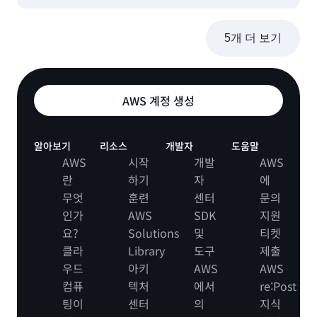
5개 더 보기
AWS 계정 생성
알아보기
리소스
개발자
도움말
AWS
시작
개발
AWS
란
하기
자
에
무엇
훈련
센터
문의
인가
AWS
SDK
지원
요?
Solutions
및
티켓
클라
Library
도구
제출
우드
아키
AWS
AWS
컴퓨
텍처
에서
re:Post
팅이
센터
의
지식