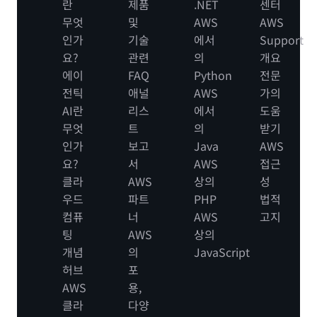
란
제품
.NET
센터
무엇
및
AWS
AWS
인가
기술
에서
Support
요?
관련
의
개요
에이
FAQ
Python
전문
전틱
애널
AWS
가의
AI란
리스
에서
도움
무엇
트
의
받기
인가
보고
Java
AWS
요?
서
AWS
접근
클라
AWS
상의
성
우드
파트
PHP
법적
컴퓨
너
AWS
고지
팅
AWS
상의
개념
의
JavaScript
허브
포
AWS
용,
클라
다양