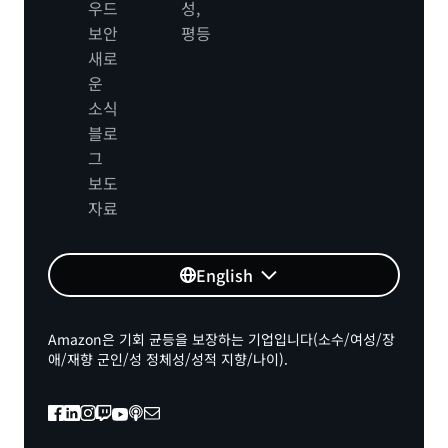
우드
성,
보안
평등
새로
운
소식
블로
그
보도
자료
English
Amazon은 기회 균등을 보장하는 기업입니다(소수/여성/장
애/재향 군인/성 정체성/성적 지향/나이).