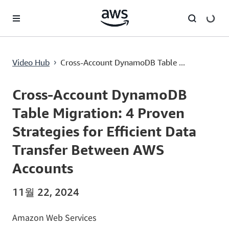
메인 콘텐츠로 건너뛰기
Cross-Account DynamoDB Table Migration: 4 Proven Strategies for Efficient Data Transfer Between AWS Accounts
Video Hub
Cross-Account DynamoDB Table ...
›
Current
0:00
/
Duration
13:12
Time
Cross-Account DynamoDB
Table Migration: 4 Proven
Strategies for Efficient Data
Transfer Between AWS
Accounts
11월 22, 2024
Amazon Web Services