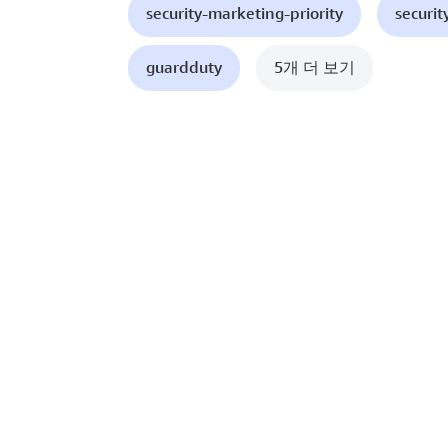
security-marketing-priority
securit
guardduty
5개 더 보기