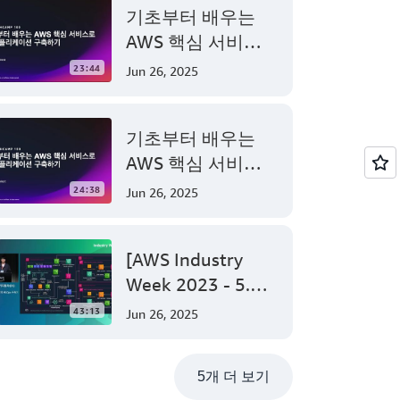
기초부터 배우는
AWS 핵심 서비스
로 웹 애플리케이션
23:44
Jun 26, 2025
구축하기 - AWS
TechCamp
기초부터 배우는
AWS 핵심 서비스
로 웹 애플리케이션
24:38
Jun 26, 2025
구축하기 - AWS
TechCamp
[AWS Industry
Week 2023 - 5.3]
AI를 활용한 전기자
43:13
Jun 26, 2025
동차(EV) 안전진단
_LG에너지솔루션의
5개 더 보기
MLOps 구축기