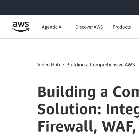
메인 콘텐츠로 건너뛰기
Agentic AI
Discover AWS
Products
Video Hub
Building a Comprehensive AWS ..
›
Current
0:00
/
Duration
20:21
Time
Building a Co
Solution: Int
Firewall, WAF,