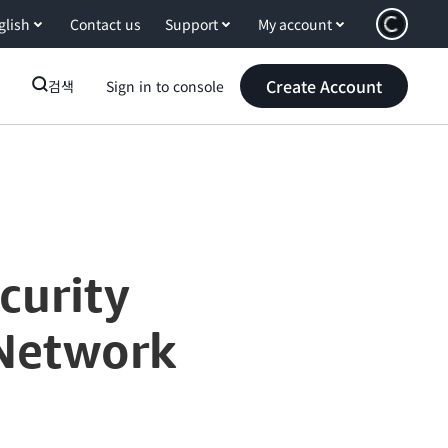
glish
Contact us
Support
My account
Create Account
검색
Sign in to console
curity
 Network