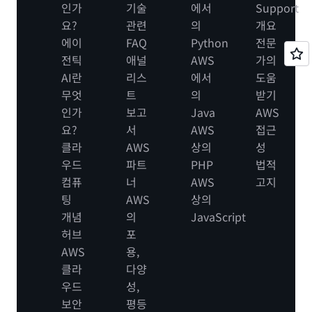
인가
기술
에서
Support
요?
관련
의
개요
에이
FAQ
Python
전문
전틱
애널
AWS
가의
AI란
리스
에서
도움
무엇
트
의
받기
인가
보고
Java
AWS
요?
서
AWS
접근
클라
AWS
상의
성
우드
파트
PHP
법적
컴퓨
너
AWS
고지
팅
AWS
상의
개념
의
JavaScript
허브
포
AWS
용,
클라
다양
우드
성,
보안
평등