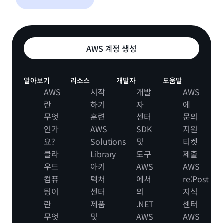
AWS 계정 생성
알아보기
리소스
개발자
도움말
AWS
시작
개발
AWS
란
하기
자
에
무엇
훈련
센터
문의
인가
AWS
SDK
지원
요?
Solutions
및
티켓
클라
Library
도구
제출
우드
아키
AWS
AWS
컴퓨
텍처
에서
re:Post
팅이
센터
의
지식
란
제품
.NET
센터
무엇
및
AWS
AWS