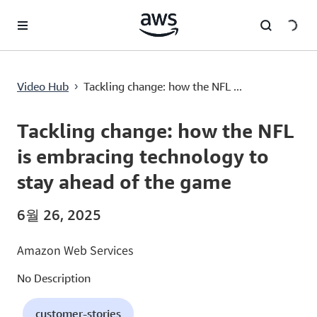
메인 콘텐츠로 건너뛰기
Tackling change: how the NFL is embracing technology to stay ahead of the game
Video Hub
Tackling change: how the NFL ...
›
Current
0:00
/
Duration
10:41
Time
Tackling change: how the NFL
is embracing technology to
stay ahead of the game
6월 26, 2025
Amazon Web Services
No Description
customer-stories