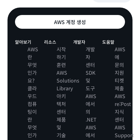
AWS 계정 생성
알아보기
리소스
개발자
도움말
AWS
시작
개발
AWS
란
하기
자
에
무엇
훈련
센터
문의
인가
AWS
SDK
지원
요?
Solutions
및
티켓
클라
Library
도구
제출
우드
아키
AWS
AWS
컴퓨
텍처
에서
re:Post
팅이
센터
의
지식
란
제품
.NET
센터
무엇
및
AWS
AWS
인가
기술
에서
Support