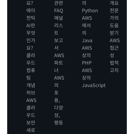
요?
관련
의
개요
에이
FAQ
Python
전문
전틱
애널
AWS
가의
AI란
리스
에서
도움
무엇
트
의
받기
인가
보고
Java
AWS
요?
서
AWS
접근
클라
AWS
상의
성
우드
파트
PHP
법적
컴퓨
너
AWS
고지
팅
AWS
상의
개념
의
JavaScript
허브
포
AWS
용,
클라
다양
우드
성,
보안
평등
새로