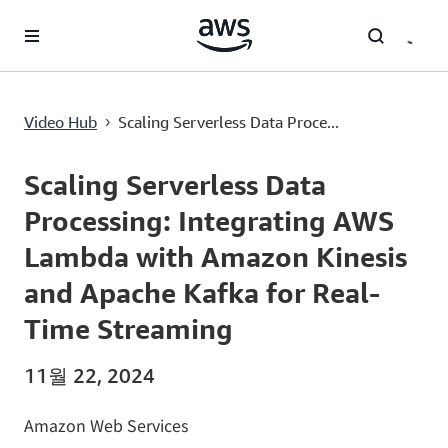
메인 콘텐츠로 건너뛰기
Scaling Serverless Data Processing: Integrating AWS Lambda with Amazon Kinesis and Apache Kafka for Real-Time Streaming
Video Hub
Scaling Serverless Data Proce...
›
Current
0:00
/
Duration
58:56
Time
Scaling Serverless Data
Processing: Integrating AWS
Lambda with Amazon Kinesis
and Apache Kafka for Real-
Time Streaming
11월 22, 2024
Amazon Web Services