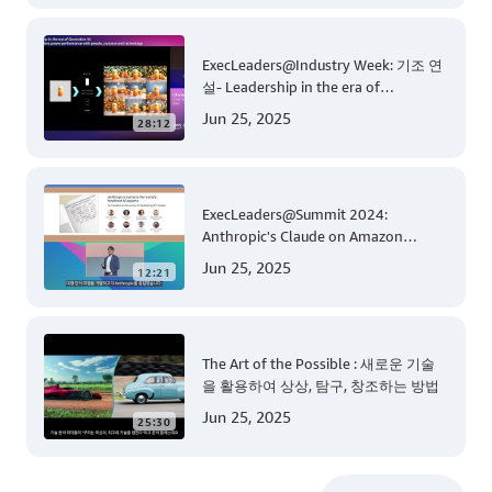
ExecLeaders@Industry Week: 기조 연
설- Leadership in the era of
Generative AI
Jun 25, 2025
28:12
ExecLeaders@Summit 2024:
Anthropic's Claude on Amazon
Bedrock
Jun 25, 2025
12:21
The Art of the Possible : 새로운 기술
을 활용하여 상상, 탐구, 창조하는 방법
Jun 25, 2025
25:30