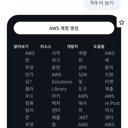
5개 더 보기
AWS 계정 생성
알아보기
리소스
개발자
도움말
AWS
시작
개발
AWS
란
하기
자
에
무엇
훈련
센터
문의
인가
AWS
SDK
지원
요?
Solutions
및
티켓
클라
Library
도구
제출
우드
아키
AWS
AWS
컴퓨
텍처
에서
re:Post
팅이
센터
의
지식
란
제품
.NET
센터
무엇
및
AWS
AWS