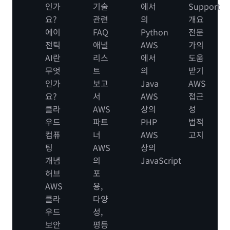
인가
기술
에서
Support
요?
관련
의
개요
에이
FAQ
Python
전문
전틱
애널
AWS
가의
AI란
리스
에서
도움
무엇
트
의
받기
인가
보고
Java
AWS
요?
서
AWS
접근
클라
AWS
상의
성
우드
파트
PHP
법적
컴퓨
너
AWS
고지
팅
AWS
상의
개념
의
JavaScript
허브
포
AWS
용,
클라
다양
우드
성,
보안
평등