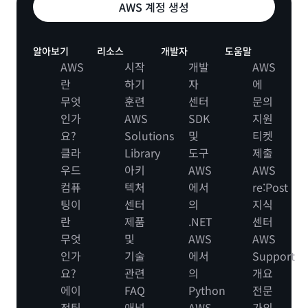
AWS 계정 생성
알아보기
리소스
개발자
도움말
AWS
시작
개발
AWS
란
하기
자
에
무엇
훈련
센터
문의
인가
AWS
SDK
지원
요?
Solutions
및
티켓
클라
Library
도구
제출
우드
아키
AWS
AWS
컴퓨
텍처
에서
re:Post
팅이
센터
의
지식
란
제품
.NET
센터
무엇
및
AWS
AWS
인가
기술
에서
Support
요?
관련
의
개요
에이
FAQ
Python
전문
전틱
애널
AWS
가의