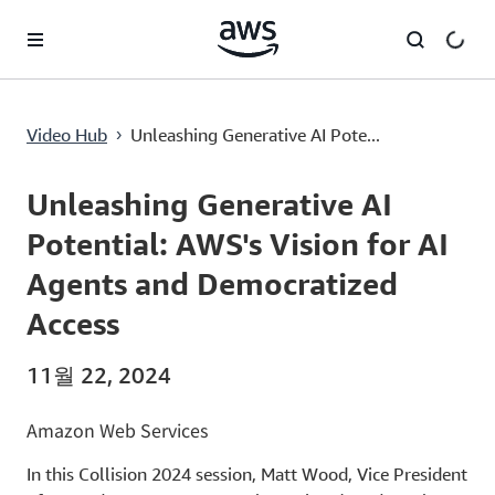
메인 콘텐츠로 건너뛰기
Unleashing Generative AI Potential: AWS's Vision for AI Agents and Democratized Access
Video Hub
Unleashing Generative AI Pote...
›
Current
0:00
/
Duration
21:34
Time
Unleashing Generative AI
Potential: AWS's Vision for AI
Agents and Democratized
Access
11월 22, 2024
Amazon Web Services
In this Collision 2024 session, Matt Wood, Vice President