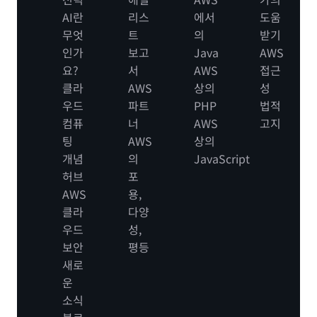
AI란
리스
에서
도움
무엇
트
의
받기
인가
보고
Java
AWS
요?
서
AWS
접근
클라
AWS
상의
성
우드
파트
PHP
법적
컴퓨
너
AWS
고지
팅
AWS
상의
개념
의
JavaScript
허브
포
AWS
용,
클라
다양
우드
성,
보안
평등
새로
운
소식