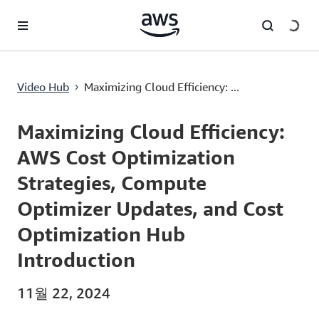
메인 콘텐츠로 건너뛰기
Maximizing Cloud Efficiency: AWS Cost Optimization Strategies, Compute Optimizer Updates, and Cost Optimization Hub Introduction
Video Hub
Maximizing Cloud Efficiency: ...
›
Current
0:00
/
Duration
40:24
Time
Maximizing Cloud Efficiency:
AWS Cost Optimization
Strategies, Compute
Optimizer Updates, and Cost
Optimization Hub
Introduction
11월 22, 2024