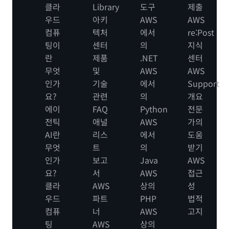
클라
Library
도구
제출
우드
아키
AWS
AWS
컴퓨
텍처
에서
re:Post
팅이
센터
의
지식
란
제품
.NET
센터
무엇
및
AWS
AWS
인가
기술
에서
Support
요?
관련
의
개요
에이
FAQ
Python
전문
전틱
애널
AWS
가의
AI란
리스
에서
도움
무엇
트
의
받기
인가
보고
Java
AWS
요?
서
AWS
접근
클라
AWS
상의
성
우드
파트
PHP
법적
컴퓨
너
AWS
고지
팅
AWS
상의