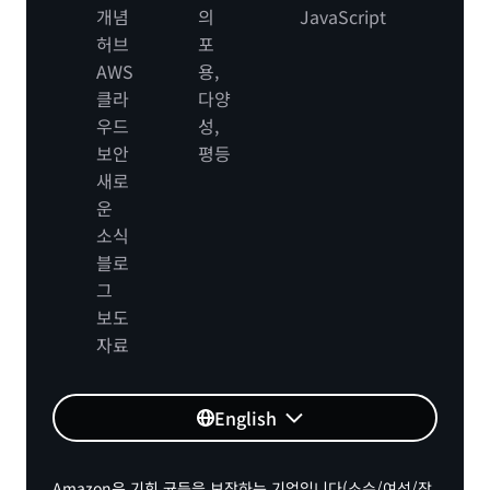
개념
의
JavaScript
허브
포
AWS
용,
클라
다양
우드
성,
보안
평등
새로
운
소식
블로
그
보도
자료
English
Amazon은 기회 균등을 보장하는 기업입니다(소수/여성/장