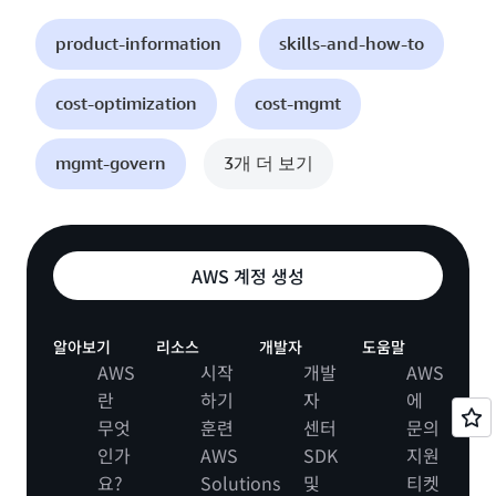
product-information
skills-and-how-to
cost-optimization
cost-mgmt
mgmt-govern
3개 더 보기
AWS 계정 생성
알아보기
리소스
개발자
도움말
AWS
시작
개발
AWS
란
하기
자
에
무엇
훈련
센터
문의
인가
AWS
SDK
지원
요?
Solutions
및
티켓