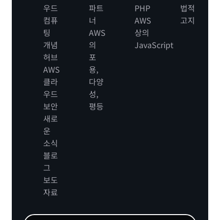
우드
파트
PHP
법적
컴퓨
너
AWS
고지
팅
AWS
상의
개념
의
JavaScript
허브
포
AWS
용,
클라
다양
우드
성,
보안
평등
새로
운
소식
블로
그
보도
자료