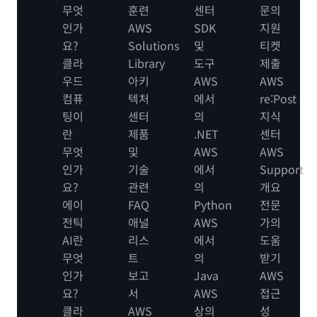
무엇
훈련
센터
문의
인가
AWS
SDK
지원
요?
Solutions
및
티켓
클라
Library
도구
제출
우드
아키
AWS
AWS
컴퓨
텍처
에서
re:Post
팅이
센터
의
지식
란
제품
.NET
센터
무엇
및
AWS
AWS
인가
기술
에서
Support
요?
관련
의
개요
에이
FAQ
Python
전문
전틱
애널
AWS
가의
AI란
리스
에서
도움
무엇
트
의
받기
인가
보고
Java
AWS
요?
서
AWS
접근
클라
AWS
상의
성