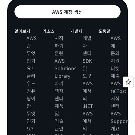
AWS 계정 생성
알아보기
리소스
개발자
도움말
AWS
시작
개발
AWS
란
하기
자
에
무엇
훈련
센터
문의
인가
AWS
SDK
지원
요?
Solutions
및
티켓
클라
Library
도구
제출
우드
아키
AWS
AWS
컴퓨
텍처
에서
re:Post
팅이
센터
의
지식
란
제품
.NET
센터
무엇
및
AWS
AWS
인가
기술
에서
Support
요?
관련
의
개요