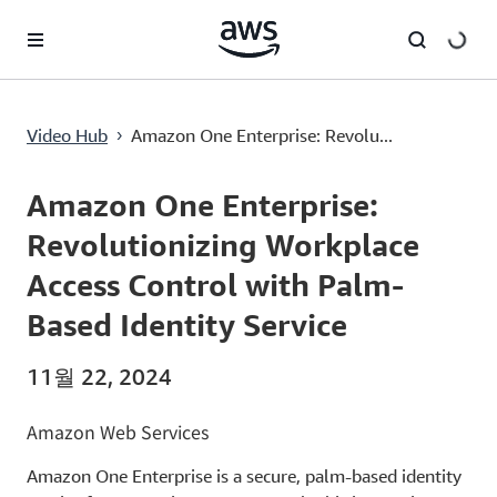
메인 콘텐츠로 건너뛰기
Amazon One Enterprise: Revolutionizing Workplace Access Control with Palm-Based Identity Service
Video Hub
Amazon One Enterprise: Revolu...
›
Current
0:00
/
Duration
0:32
Time
Amazon One Enterprise:
Revolutionizing Workplace
Access Control with Palm-
Based Identity Service
11월 22, 2024
Amazon Web Services
Amazon One Enterprise is a secure, palm-based identity