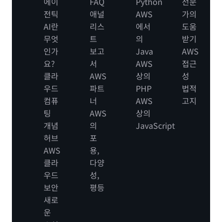
에이
FAQ
Python
전문
전틱
애널
AWS
가의
AI란
리스
에서
도움
무엇
트
의
받기
인가
보고
Java
AWS
요?
서
AWS
접근
클라
AWS
상의
성
우드
파트
PHP
법적
컴퓨
너
AWS
고지
팅
AWS
상의
개념
의
JavaScript
허브
포
AWS
용,
클라
다양
우드
성,
보안
평등
새로
운