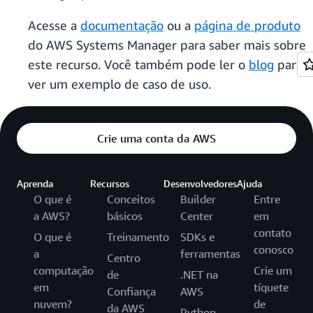
Acesse a
documentação
ou a
página de produto
do AWS Systems Manager para saber mais sobre
este recurso. Você também pode ler o
blog
para
ver um exemplo de caso de uso.
Crie uma conta da AWS
Aprenda
Recursos
Desenvolvedores
Ajuda
O que é
Conceitos
Builder
Entre
a AWS?
básicos
Center
em
contato
O que é
Treinamento
SDKs e
conosco
a
ferramentas
Centro
computação
Crie um
de
.NET na
em
tíquete
Confiança
AWS
nuvem?
de
da AWS
Python