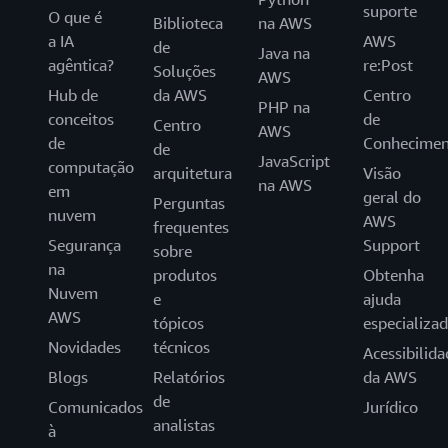
suporte
O que é
Biblioteca
na AWS
a IA
AWS
de
Java na
agêntica?
re:Post
Soluções
AWS
Hub de
da AWS
Centro
PHP na
conceitos
de
Centro
AWS
de
Conhecimen
de
JavaScript
computação
arquitetura
Visão
na AWS
em
geral do
Perguntas
nuvem
AWS
frequentes
Segurança
Support
sobre
na
produtos
Obtenha
Nuvem
e
ajuda
AWS
tópicos
especializa
Novidades
técnicos
Acessibilida
Blogs
Relatórios
da AWS
de
Comunicados
Jurídico
analistas
à