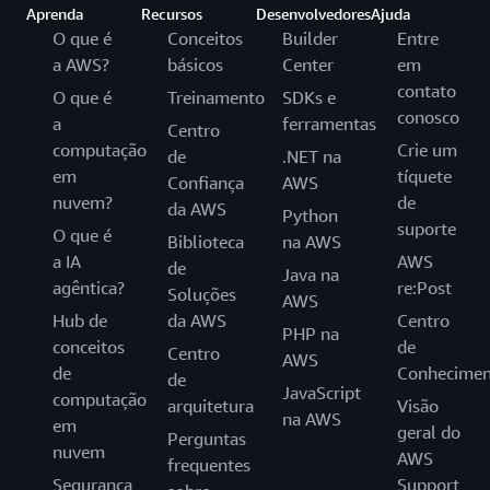
Aprenda
Recursos
Desenvolvedores
Ajuda
O que é
Conceitos
Builder
Entre
a AWS?
básicos
Center
em
contato
O que é
Treinamento
SDKs e
conosco
a
ferramentas
Centro
computação
Crie um
de
.NET na
em
tíquete
Confiança
AWS
nuvem?
de
da AWS
Python
suporte
O que é
Biblioteca
na AWS
a IA
AWS
de
Java na
agêntica?
re:Post
Soluções
AWS
Hub de
da AWS
Centro
PHP na
conceitos
de
Centro
AWS
de
Conhecimen
de
JavaScript
computação
arquitetura
Visão
na AWS
em
geral do
Perguntas
nuvem
AWS
frequentes
Segurança
Support