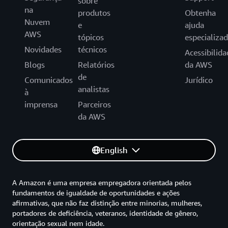
sobre
na
produtos
Obtenha
Nuvem
e
ajuda
AWS
tópicos
especializa
Novidades
técnicos
Acessibilida
Blogs
Relatórios
da AWS
de
Comunicados
Jurídico
analistas
à
imprensa
Parceiros
da AWS
English
A Amazon é uma empresa empregadora orientada pelos
fundamentos de igualdade de oportunidades e ações
afirmativas, que não faz distinção entre minorias, mulheres,
portadores de deficiência, veteranos, identidade de gênero,
orientação sexual nem idade.