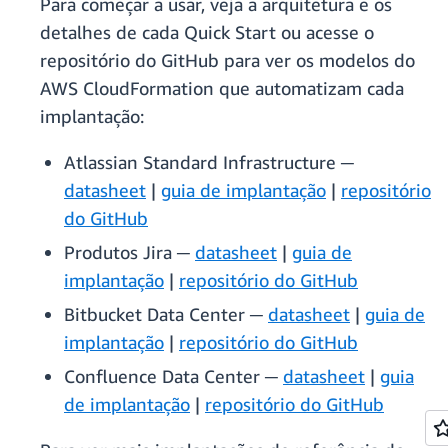
Para começar a usar, veja a arquitetura e os
detalhes de cada Quick Start ou acesse o
repositório do GitHub para ver os modelos do
AWS CloudFormation que automatizam cada
implantação:
Atlassian Standard Infrastructure ─
datasheet
|
guia de implantação
|
repositório
do GitHub
Produtos Jira ─
datasheet
|
guia de
implantação
|
repositório do GitHub
Bitbucket Data Center ─
datasheet
|
guia de
implantação
|
repositório do GitHub
Confluence Data Center ─
datasheet
|
guia
de implantação
|
repositório do GitHub