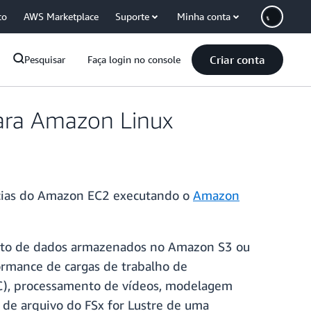
co
AWS Marketplace
Suporte
Minha conta
Criar conta
Pesquisar
Faça login no console
para Amazon Linux
cias do Amazon EC2 executando o
Amazon
ento de dados armazenados no Amazon S3 ou
ormance de cargas de trabalho de
C), processamento de vídeos, modelagem
a de arquivo do FSx for Lustre de uma