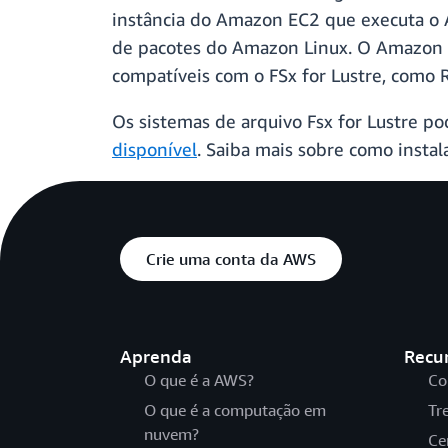
instância do Amazon EC2 que executa o A
de pacotes do Amazon Linux. O Amazon L
compatíveis com o FSx for Lustre, como 
Os sistemas de arquivo Fsx for Lustre 
disponível
. Saiba mais sobre como insta
Crie uma conta da AWS
Aprenda
Recu
O que é a AWS?
Co
O que é a computação em
Tr
nuvem?
Ce