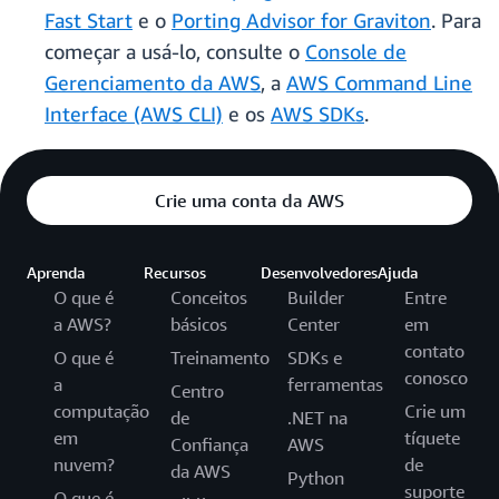
Fast Start
e o
Porting Advisor for Graviton
. Para
começar a usá-lo, consulte o
Console de
Gerenciamento da AWS
, a
AWS Command Line
Interface (AWS CLI)
e os
AWS SDKs
.
Crie uma conta da AWS
Aprenda
Recursos
Desenvolvedores
Ajuda
O que é
Conceitos
Builder
Entre
a AWS?
básicos
Center
em
contato
O que é
Treinamento
SDKs e
conosco
a
ferramentas
Centro
computação
Crie um
de
.NET na
em
tíquete
Confiança
AWS
nuvem?
de
da AWS
Python
suporte
O que é