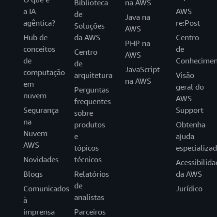
Biblioteca
na AWS
a IA
AWS
de
Java na
agêntica?
re:Post
Soluções
AWS
Hub de
da AWS
Centro
PHP na
conceitos
de
Centro
AWS
de
Conhecimen
de
JavaScript
computação
arquitetura
Visão
na AWS
em
geral do
Perguntas
nuvem
AWS
frequentes
Segurança
Support
sobre
na
produtos
Obtenha
Nuvem
e
ajuda
AWS
tópicos
especializa
Novidades
técnicos
Acessibilida
Blogs
Relatórios
da AWS
de
Comunicados
Jurídico
analistas
à
imprensa
Parceiros