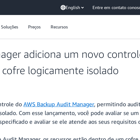
English
Entre em contato conos
Soluções
Preços
Recursos
ger adiciona um novo controle
 cofre logicamente isolado
ntrole do
AWS Backup Audit Manager
, permitindo audi
solado. Com esse lançamento, você pode avaliar se um
pecificado e avaliar se ele atende aos seus requisitos
 Audit Manager, os recursos estão dentro de um cofre