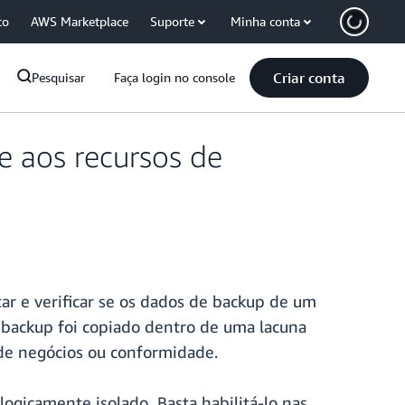
co
AWS Marketplace
Suporte
Minha conta
Criar conta
Pesquisar
Faça login no console
 aos recursos de
tar e verificar se os dados de backup de um
 backup foi copiado dentro de uma lacuna
 de negócios ou conformidade.
 logicamente isolado
.
Basta habilitá-lo nas