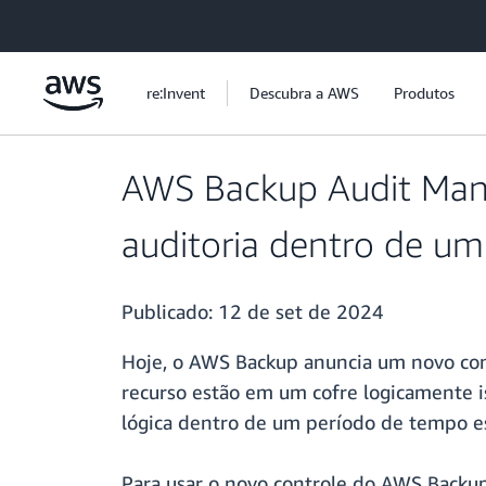
Pular para o conteúdo principal
re:Invent
Descubra a AWS
Produtos
AWS Backup Audit Mana
auditoria dentro de um
Publicado:
12 de set de 2024
Hoje, o AWS Backup anuncia um novo co
recurso estão em um cofre logicamente i
lógica dentro de um período de tempo es
Para usar o novo controle do AWS Backup