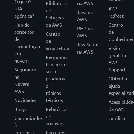
O que é
Biblioteca
na AWS
a IA
AWS
de
Java na
agêntica?
re:Post
Soluções
AWS
Hub de
da AWS
Centro
PHP na
conceitos
de
Centro
AWS
de
Conhecimen
de
JavaScript
computação
arquitetura
Visão
na AWS
em
geral do
Perguntas
nuvem
AWS
frequentes
Segurança
Support
sobre
na
produtos
Obtenha
Nuvem
e
ajuda
AWS
tópicos
especializa
Novidades
técnicos
Acessibilida
Blogs
Relatórios
da AWS
de
Comunicados
Jurídico
analistas
à
imprensa
Parceiros