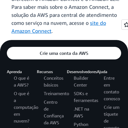
Para saber mais sobre o Amazon Connect, a
solução da AWS para central de atendimento
como serviço na nuvem, acesse o
site do
Amazon Connect
.
Crie uma conta da AWS
Aprenda
Recursos
Desenvolvedores
Ajuda
O que é
Conceitos
Builder
Entre
a AWS?
básicos
Center
em
contato
O que é
Treinamento
SDKs e
conosco
a
ferramentas
Centro
computação
Crie um
de
.NET na
em
tíquete
Confiança
AWS
nuvem?
de
da AWS
Python
suporte