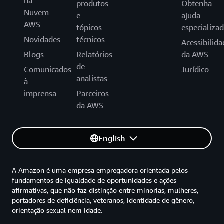
na
produtos
Obtenha
Nuvem
e
ajuda
AWS
tópicos
especializa
Novidades
técnicos
Acessibilida
Blogs
Relatórios
da AWS
de
Comunicados
Jurídico
analistas
à
imprensa
Parceiros
da AWS
English
A Amazon é uma empresa empregadora orientada pelos
fundamentos de igualdade de oportunidades e ações
afirmativas, que não faz distinção entre minorias, mulheres,
portadores de deficiência, veteranos, identidade de gênero,
orientação sexual nem idade.