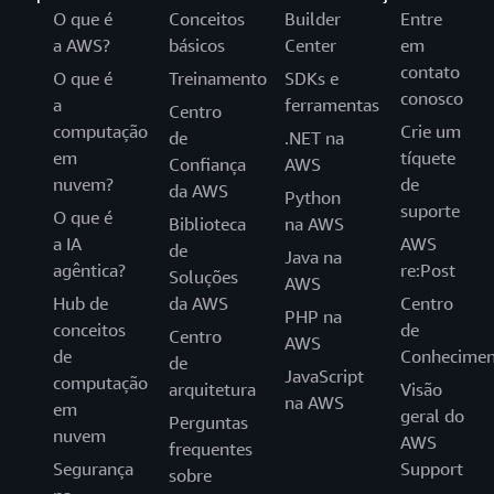
O que é
Conceitos
Builder
Entre
a AWS?
básicos
Center
em
contato
O que é
Treinamento
SDKs e
conosco
a
ferramentas
Centro
computação
Crie um
de
.NET na
em
tíquete
Confiança
AWS
nuvem?
de
da AWS
Python
suporte
O que é
Biblioteca
na AWS
a IA
AWS
de
Java na
agêntica?
re:Post
Soluções
AWS
Hub de
da AWS
Centro
PHP na
conceitos
de
Centro
AWS
de
Conhecimen
de
JavaScript
computação
arquitetura
Visão
na AWS
em
geral do
Perguntas
nuvem
AWS
frequentes
Segurança
Support
sobre