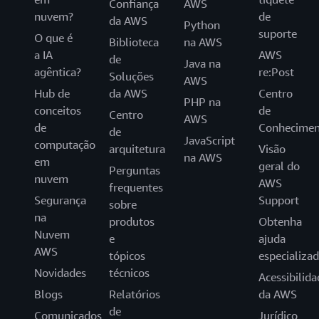
Confiança
AWS
nuvem?
de
da AWS
Python
suporte
O que é
Biblioteca
na AWS
a IA
AWS
de
Java na
agêntica?
re:Post
Soluções
AWS
Hub de
da AWS
Centro
PHP na
conceitos
de
Centro
AWS
de
Conhecimen
de
JavaScript
computação
arquitetura
Visão
na AWS
em
geral do
Perguntas
nuvem
AWS
frequentes
Segurança
Support
sobre
na
produtos
Obtenha
Nuvem
e
ajuda
AWS
tópicos
especializa
Novidades
técnicos
Acessibilida
Blogs
Relatórios
da AWS
de
Comunicados
Jurídico