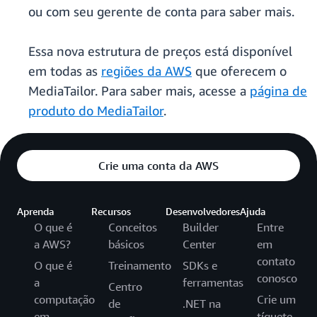
ou com seu gerente de conta para saber mais.
Essa nova estrutura de preços está disponível
em todas as
regiões da AWS
que oferecem o
MediaTailor. Para saber mais, acesse a
página de
produto do MediaTailor
.
Crie uma conta da AWS
Aprenda
Recursos
Desenvolvedores
Ajuda
O que é
Conceitos
Builder
Entre
a AWS?
básicos
Center
em
contato
O que é
Treinamento
SDKs e
conosco
a
ferramentas
Centro
computação
Crie um
de
.NET na
em
tíquete