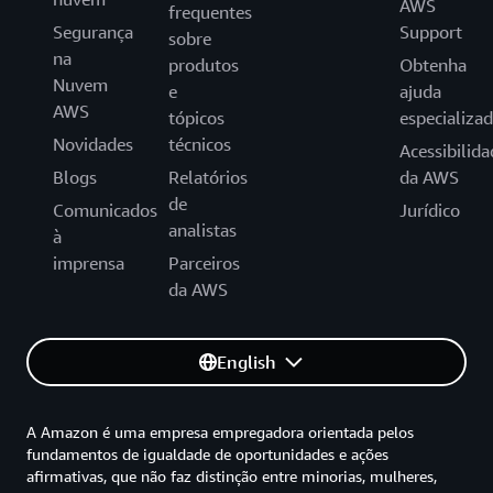
AWS
frequentes
Segurança
Support
sobre
na
produtos
Obtenha
Nuvem
e
ajuda
AWS
tópicos
especializa
Novidades
técnicos
Acessibilida
Blogs
Relatórios
da AWS
de
Comunicados
Jurídico
analistas
à
imprensa
Parceiros
da AWS
English
A Amazon é uma empresa empregadora orientada pelos
fundamentos de igualdade de oportunidades e ações
afirmativas, que não faz distinção entre minorias, mulheres,