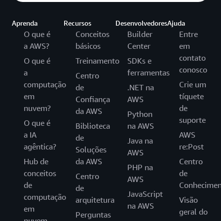
Aprenda
Recursos
Desenvolvedores
Ajuda
O que é
Conceitos
Builder
Entre
a AWS?
básicos
Center
em
contato
O que é
Treinamento
SDKs e
conosco
a
ferramentas
Centro
computação
Crie um
de
.NET na
em
tíquete
Confiança
AWS
nuvem?
de
da AWS
Python
suporte
O que é
Biblioteca
na AWS
a IA
AWS
de
Java na
agêntica?
re:Post
Soluções
AWS
Hub de
da AWS
Centro
PHP na
conceitos
de
Centro
AWS
de
Conhecimen
de
JavaScript
computação
arquitetura
Visão
na AWS
em
geral do
Perguntas
nuvem