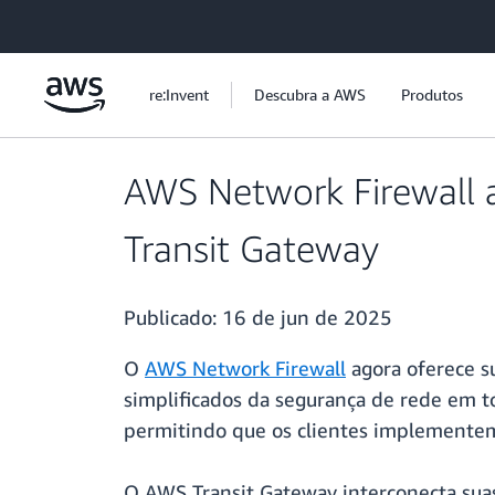
Pular para o conteúdo principal
re:Invent
Descubra a AWS
Produtos
AWS Network Firewall 
Transit Gateway
Publicado:
16 de jun de 2025
O
AWS Network Firewall
agora oferece s
simplificados da segurança de rede em to
permitindo que os clientes implementem 
O AWS Transit Gateway interconecta su