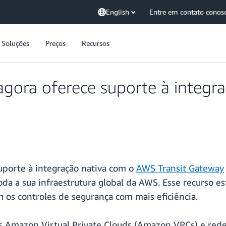
English
Entre em contato conos
Soluções
Preços
Recursos
agora oferece suporte à integr
uporte à integração nativa com o
AWS Transit Gateway
da a sua infraestrutura global da AWS. Esse recurso e
os controles de segurança com mais eficiência.
as Amazon Virtual Private Clouds (Amazon VPCs) e re