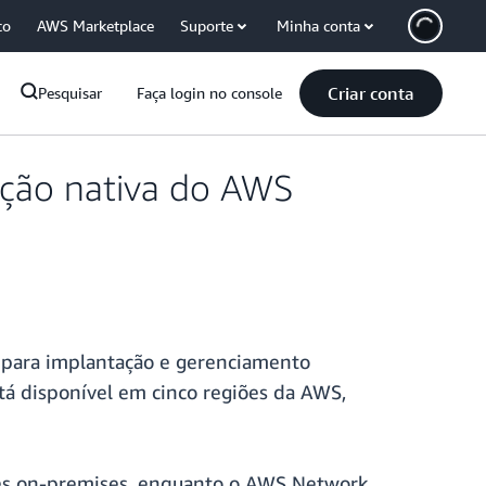
co
AWS Marketplace
Suporte
Minha conta
Criar conta
Pesquisar
Faça login no console
ação nativa do AWS
para implantação e gerenciamento
stá disponível em cinco regiões da AWS,
des on-premises, enquanto o AWS Network