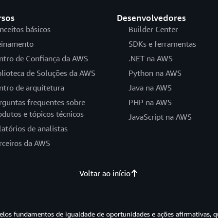
rsos
Desenvolvedores
nceitos básicos
Builder Center
einamento
SDKs e ferramentas
ntro de Confiança da AWS
.NET na AWS
blioteca de Soluções da AWS
Python na AWS
ntro de arquitetura
Java na AWS
rguntas frequentes sobre
PHP na AWS
odutos e tópicos técnicos
JavaScript na AWS
latórios de analistas
rceiros da AWS
Voltar ao início
os fundamentos de igualdade de oportunidades e ações afirmativas, q