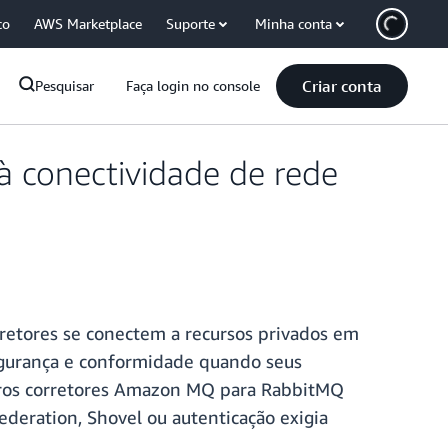
co
AWS Marketplace
Suporte
Minha conta
Criar conta
Pesquisar
Faça login no console
 conectividade de rede
retores se conectem a recursos privados em
segurança e conformidade quando seus
utros corretores Amazon MQ para RabbitMQ
deration, Shovel ou autenticação exigia