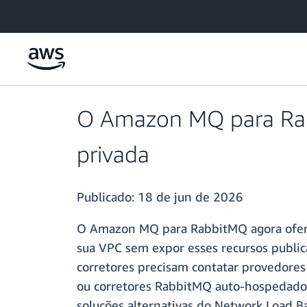
Pular para o conteúdo principal
O Amazon MQ para Rabb
privada
Publicado:
18 de jun de 2026
O Amazon MQ para RabbitMQ agora oferec
sua VPC sem expor esses recursos public
corretores precisam contatar provedore
ou corretores RabbitMQ auto-hospedados
soluções alternativas do Network Load B