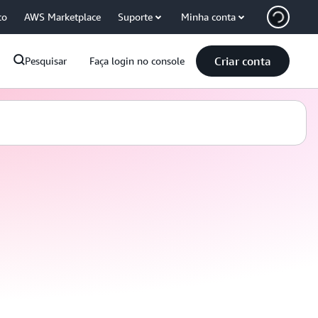
co
AWS Marketplace
Suporte
Minha conta
Criar conta
Pesquisar
Faça login no console