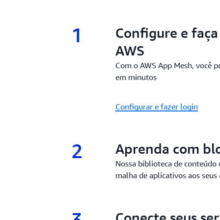
1
1.
Configure e faça
AWS
Com o AWS App Mesh, você pod
em minutos
Configurar e fazer login
2
2.
Aprenda com blo
Nossa biblioteca de conteúdo 
malha de aplicativos aos seus
3
3.
Conecte seus se