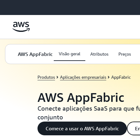
Pular para o conteúdo principal
AWS AppFabric
Visão geral
Atributos
Preços
Produtos
Aplicações empresariais
AppFabric
AWS AppFabric
Conecte aplicações SaaS para que
conjunto
Comece a usar o AWS AppFabric
En