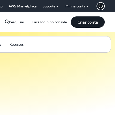
co
AWS Marketplace
Suporte
Minha conta
Criar conta
Pesquisar
Faça login no console
s
Recursos