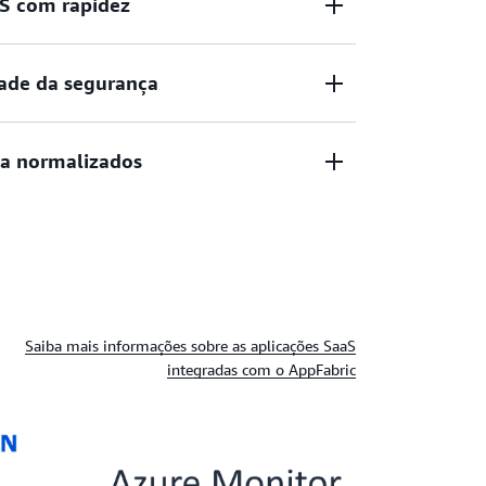
aS com rapidez
 minutos e reduza os custos operacionais.
dade da segurança
dos dados de aplicações SaaS para
ia normalizados
egurança.
de aplicações SaaS normalizados
Cybersecurity Schema Framework
(OCSF).
Saiba mais informações sobre as aplicações SaaS
integradas com o AppFabric