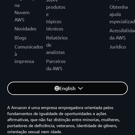
na
produtos
Obtenha
Nuvem
e
ajuda
AWS
tópicos
especializa
Novidades
técnicos
Acessibilida
Blogs
Relatórios
da AWS
de
Comunicados
Jurídico
analistas
à
imprensa
Parceiros
da AWS
English
A Amazon é uma empresa empregadora orientada pelos
fundamentos de igualdade de oportunidades e ações
afirmativas, que não faz distinção entre minorias, mulheres,
portadores de deficiência, veteranos, identidade de gênero,
orientação sexual nem idade.