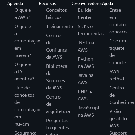
Aprenda
Recursos
Desenvolvedores
Ajuda
O que é
Conceitos
Builder
Entre
a AWS?
básicos
Center
em
contato
O que é
Treinamento
SDKs e
conosco
a
ferramentas
Centro
computação
Crie um
de
.NET na
em
tíquete
Confiança
AWS
nuvem?
de
da AWS
Python
suporte
O que é
Biblioteca
na AWS
a IA
AWS
de
Java na
agêntica?
re:Post
Soluções
AWS
Hub de
da AWS
Centro
PHP na
conceitos
de
Centro
AWS
de
Conhecimen
de
JavaScript
computação
arquitetura
Visão
na AWS
em
geral do
Perguntas
nuvem
AWS
frequentes
Segurança
Support
sobre