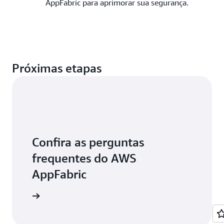
AppFabric para aprimorar sua segurança.
Próximas etapas
Confira as perguntas
frequentes do AWS
AppFabric
aiba mais