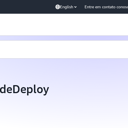
English
Entre em contato conos
odeDeploy