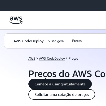
Pular para o conteúdo principal
AWS CodeDeploy
Preços
Visão geral
AWS
AWS CodeDeploy
Preços
Preços do AWS C
Comece a usar gratuitamente
Solicitar uma cotação de preços